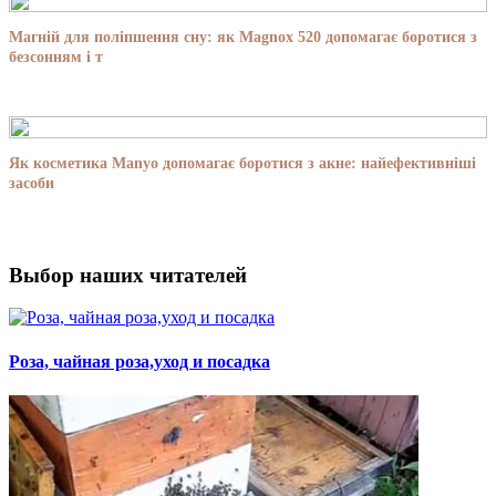
Магній для поліпшення сну: як Magnox 520 допомагає боротися з
безсонням і т
Як косметика Manyo допомагає боротися з акне: найефективніші
засоби
Выбор наших читателей
Роза, чайная роза,уход и посадка