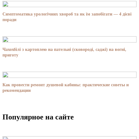
Симптоматика урологічних хвороб та як їм запобігати — 4 дієві
поради
Чахохбілі з картоплею на пательні (сковороді, саджі) на вогні,
приготу
Как провести ремонт душевой кабины: практические советы и
рекомендации
Популярное на сайте