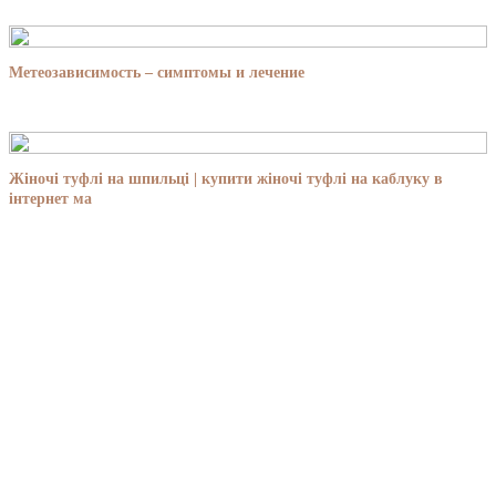
Метеозависимость – симптомы и лечение
Жіночі туфлі на шпильці | купити жіночі туфлі на каблуку в
інтернет ма