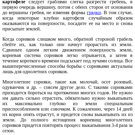
картофеле
следует граблями слегка разгрести гребень, в
первую очередь вершину, потом с обеих сторон от основания
до вершины гребня, не изменяя формы
грядки
. В том случае,
когда некоторые клубни картофеля случайным образом
оказываются на поверхности, посадите ее на место и снова
присыпьте землей.
Когда сорняков слишком много, обратной стороной грабель
сбейте их, как только они начнут прорастать из земли.
Сдвиньте одним легким движением поверхность земли,
корневая система сорняков легко отрывается, а затем в
течение короткого времени подсыхает под лучами солнца. Все
вышеперечисленные способы борьбы с сорняками актуальны
лишь для однолетних сорняков.
Многолетние сорняки, такие как молочай, осот розовый,
одуванчик и др. – совсем другое дело. С такими сорняками
приходится бороться на протяжении многих годов. Не нужно
им давать сильно отрастать, обязательно нужно выкапывать
их максимально глубоко из земли специальным
приспособлением или совочком. К сожалению, через 14 дней
их корни опять отрастут, и придется снова выкапывать их из
земли. До полного истощения корневищ многолетних
сорняков придется повторять процесс выкапывания 3-4 раза за
сезон.