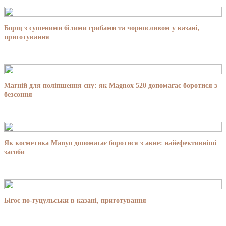
Борщ з сушеними білими грибами та чорносливом у казані,
приготування
Магній для поліпшення сну: як Magnox 520 допомагає боротися з
безсоння
Як косметика Manyo допомагає боротися з акне: найефективніші
засоби
Бігос по-гуцульськи в казані, приготування