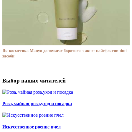
Як косметика Manyo допомагає боротися з акне: найефективніші
засоби
Выбор наших читателей
Роза, чайная роза,уход и посадка
Искусственное роение пчел