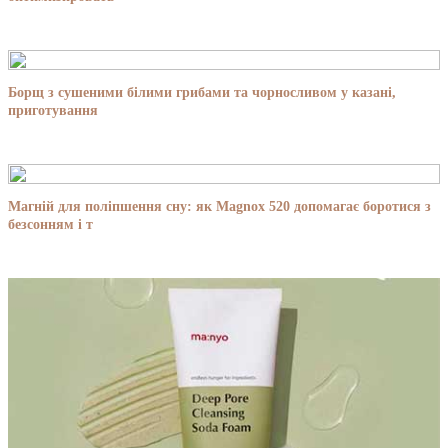
Борщ з сушеними білими грибами та чорносливом у казані,
приготування
Магній для поліпшення сну: як Magnox 520 допомагає боротися з
безсонням і т