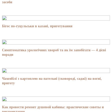
засоби
Бігос по-гуцульськи в казані, приготування
Симптоматика урологічних хвороб та як їм запобігати — 4 дієві
поради
Чахохбілі з картоплею на пательні (сковороді, саджі) на вогні,
приготу
Как провести ремонт душевой кабины: практические советы и
рекомендации