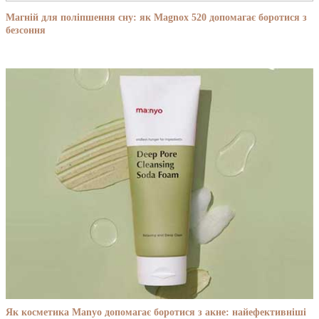
Магній для поліпшення сну: як Magnox 520 допомагає боротися з
безсоння
Як косметика Manyo допомагає боротися з акне: найефективніші