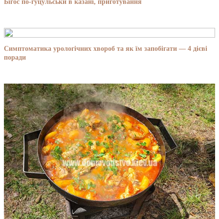
Бігос по-гуцульськи в казані, приготування
Симптоматика урологічних хвороб та як їм запобігати — 4 дієві
поради