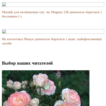
Магній для поліпшення сну: як Magnox 520 допомагає боротися з
безсонням і т
Як косметика Manyo допомагає боротися з акне: найефективніші
засоби
Выбор наших читателей