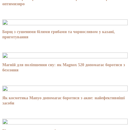
оптимизиро
Борщ з сушеними білими грибами та чорносливом у казані,
приготування
Магній для поліпшення сну: як Magnox 520 допомагає боротися з
безсоння
Як косметика Manyo допомагає боротися з акне: найефективніші
засоби