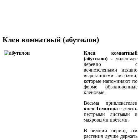
Клен комнатный (абутилон)
Клен комнатный
(абутилон)
- маленькое
деревцо с
вечнозелеными изящно
вырезан­ными листьями,
которые напоминают по
форме обыкновенные
кленовые.
Весьма привлекателен
клен Томпсона
с желто-
пестрыми листьями и
махровыми цве­тами.
В зимний период эти
растения лучше дер­жать