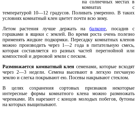
на солнечных местах в
комнатах с
температурой 10—12 градусов. Поливать умеренно. В таких
условиях комнатный клен цветет почти всю зиму.
Летом растения лучше держать на
бал­коне
, посадив с
горшками в ящики с зем­лей. Во время роста очень полезно
приме­нять жидкие подкормки. Пересадку комнат­ных кленов
можно производить через 1—2 года в питательную смесь,
которая состав­ляется из разных частей перегнойной или
компостной и дерновой земли с песком.
Размножается комнатный клен
семенами, которые всходят
через 2—3 недели. Семена высевают в легкую песчаную
землю и слегка покрывают ею. Посевы накрывают стеклом.
В целях сохранения сортовых признаков некоторые
интересные формы комнатного клена можно размножать
черенками. Их на­резают с концов молодых побегов, бутоны
на которых выщипывают.