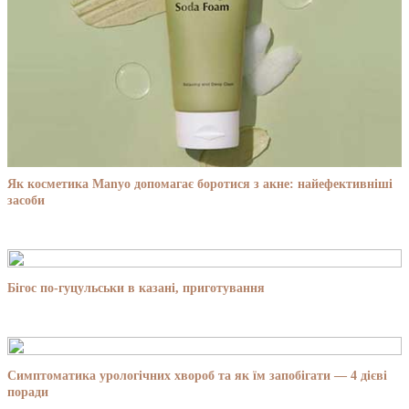
Як косметика Manyo допомагає боротися з акне: найефективніші
засоби
Бігос по-гуцульськи в казані, приготування
Симптоматика урологічних хвороб та як їм запобігати — 4 дієві
поради