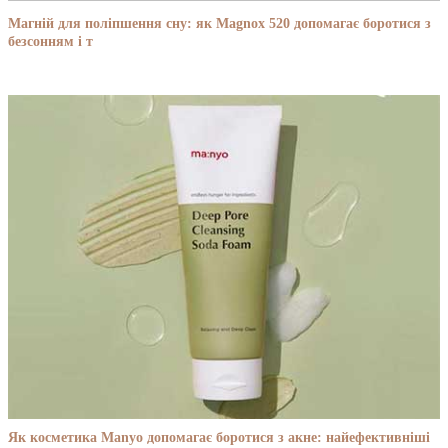
Магній для поліпшення сну: як Magnox 520 допомагає боротися з
безсонням і т
Як косметика Manyo допомагає боротися з акне: найефективніші