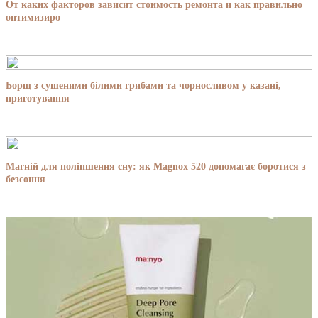
От каких факторов зависит стоимость ремонта и как правильно
оптимизиро
Борщ з сушеними білими грибами та чорносливом у казані,
приготування
Магній для поліпшення сну: як Magnox 520 допомагає боротися з
безсоння