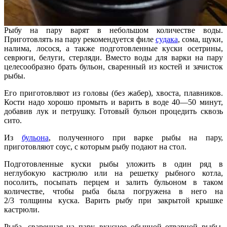
Рыбу на пару варят в небольшом количестве воды.
Приготовлять на пару рекомендуется филе
судака
, сома, щуки,
налима, лосося, а также подготовленные куски осетрины,
севрюги, белуги, стерляди. Вместо воды для варки на пару
целесообразно брать бульон, сваренный из костей и зачисток
рыбы.
Его приготовляют из головы (без жабер), хвоста, плавников.
Кости надо хорошо промыть и варить в воде 40—50 минут,
добавив лук и петрушку. Готовый бульон процедить сквозь
сито.
Из
бульона
, полученного при варке рыбы на пару,
приготовляют соус, с которым рыбу подают на стол.
Подготовленные куски рыбы уложить в один ряд в
неглубокую кастрюлю или на решетку рыбного котла,
посолить, посыпать перцем и залить бульоном в таком
количестве, чтобы рыба была погружена в него на
2/3 толщины куска. Варить рыбу при закрытой крышке
кастрюли.
Рыба, сваренная на пару, вкуснее обычной отварной рыбы,