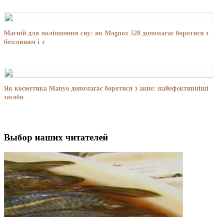
Магній для поліпшення сну: як Magnox 520 допомагає боротися з
безсонням і т
Як косметика Manyo допомагає боротися з акне: найефективніші
засоби
Выбор наших читателей