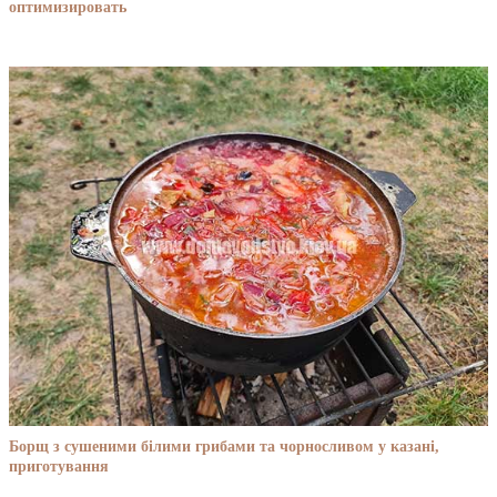
оптимизировать
Борщ з сушеними білими грибами та чорносливом у казані,
приготування