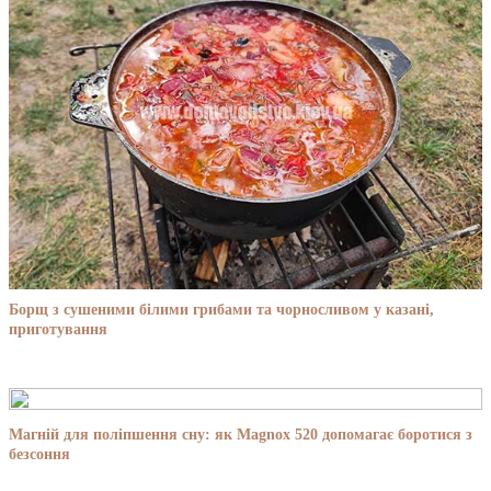
Борщ з сушеними білими грибами та чорносливом у казані,
приготування
Магній для поліпшення сну: як Magnox 520 допомагає боротися з
безсоння