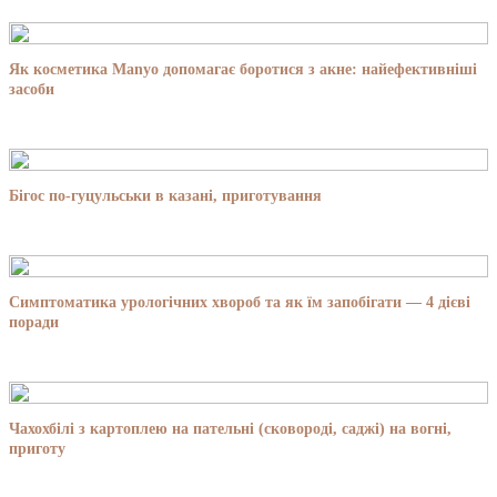
Як косметика Manyo допомагає боротися з акне: найефективніші
засоби
Бігос по-гуцульськи в казані, приготування
Симптоматика урологічних хвороб та як їм запобігати — 4 дієві
поради
Чахохбілі з картоплею на пательні (сковороді, саджі) на вогні,
приготу