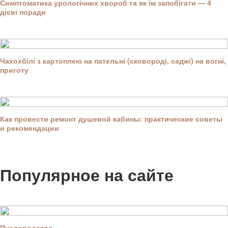
Симптоматика урологічних хвороб та як їм запобігати — 4
дієві поради
Чахохбілі з картоплею на пательні (сковороді, саджі) на вогні,
приготу
Как провести ремонт душевой кабины: практические советы
и рекомендации
Популярное на сайте
Пчеловодство