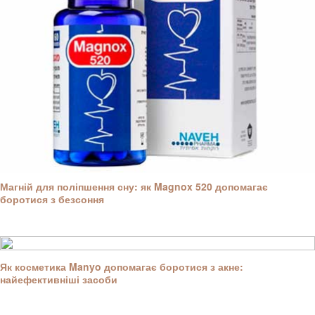
Магній для поліпшення сну: як Magnox 520 допомагає
боротися з безсоння
Як косметика Manyo допомагає боротися з акне:
найефективніші засоби