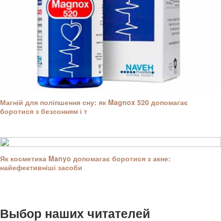
Магній для поліпшення сну: як Magnox 520 допомагає
боротися з безсонням і т
Як косметика Manyo допомагає боротися з акне:
найефективніші засоби
Выбор наших читателей