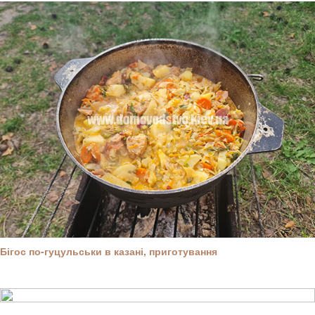
Бігос по-гуцульськи в казані, приготування