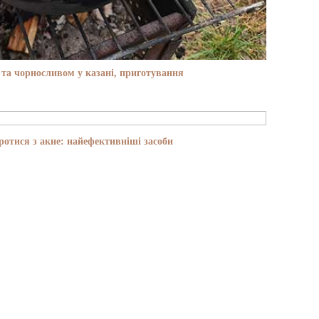
та чорносливом у казані, приготування
отися з акне: найефективніші засоби