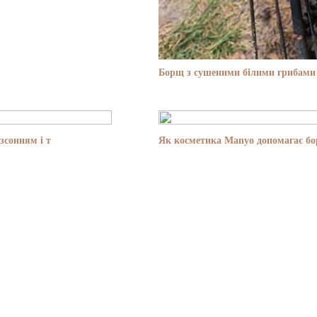
Борщ з сушеними білими грибами 
зсонням і т
Як косметика Manyo допомагає бор