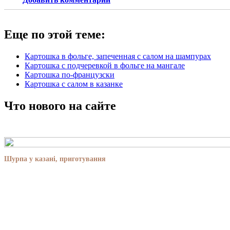
Еще по этой теме:
Картошка в фольге, запеченная с салом на шампурах
Картошка с подчеревкой в фольге на мангале
Картошка по-французски
Картошка с салом в казанке
Что нового на сайте
Шурпа у казані, приготування