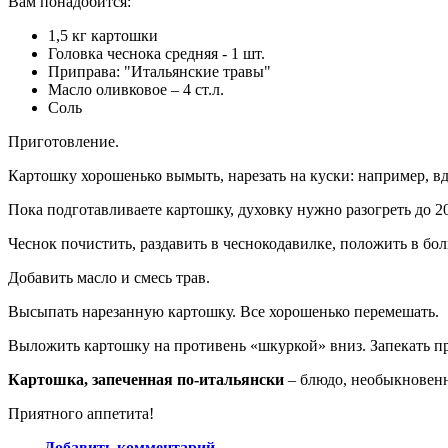
Вам понадобится:
1,5 кг картошки
Головка чеснока средняя - 1 шт.
Приправа: "Итальянские травы"
Масло оливковое – 4 ст.л.
Соль
Приготовление.
Картошку хорошенько вымыть, нарезать на куски: например, вд
Пока подготавливаете картошку, духовку нужно разогреть до 20
Чеснок почистить, раздавить в чеснокодавилке, положить в бо
Добавить масло и смесь трав.
Высыпать нарезанную картошку. Все хорошенько перемешать.
Выложить картошку на противень «шкуркой» вниз. Запекать при
Картошка, запеченная по-итальянски
– блюдо, необыкновенн
Приятного аппетита!
Добавить комментарий