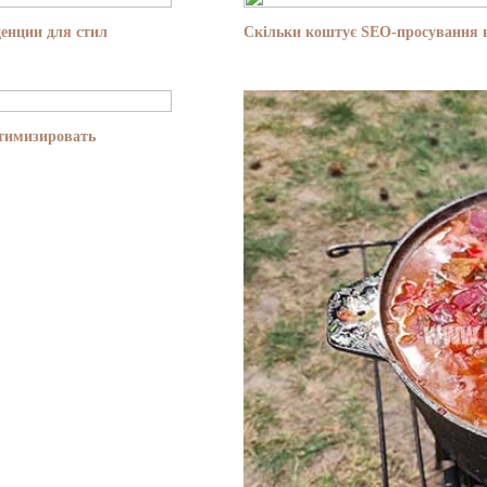
енции для стил
Скільки коштує SEO-просування в
птимизировать