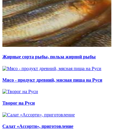
Жирные сорта рыбы, польза жирной рыбы
Мясо - продукт древний, мясная пища на Руси
Творог на Руси
Салат «Ассорти», приготовление