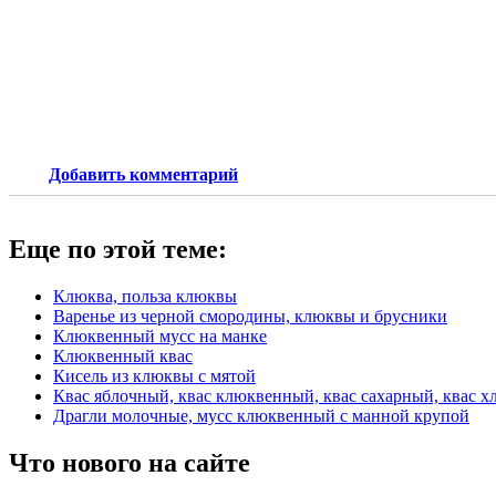
Добавить комментарий
Еще по этой теме:
Клюква, польза клюквы
Варенье из черной смородины, клюквы и брусники
Клюквенный мусс на манке
Клюквенный квас
Кисель из клюквы с мятой
Квас яблочный, квас клюквенный, квас сахарный, квас 
Драгли молочные, мусс клюквенный с манной крупой
Что нового на сайте