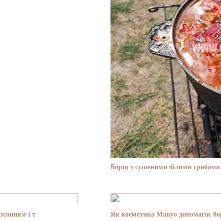
Борщ з сушеними білими грибами 
зсонням і т
Як косметика Manyo допомагає бор