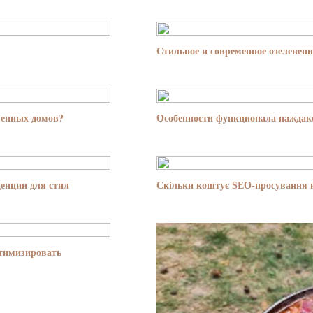
Стильное и современное озеленени
менных домов?
Особенности функционала наждако
енции для стил
Скільки коштує SEO-просування в
птимизировать