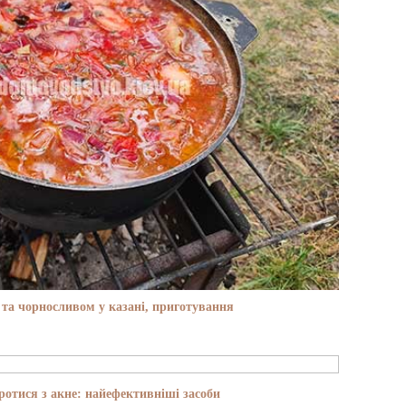
та чорносливом у казані, приготування
отися з акне: найефективніші засоби