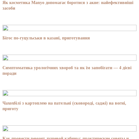
Як косметика Manyo допомагає боротися з акне: найефективніші
засоби
Бігос по-гуцульськи в казані, приготування
Симптоматика урологічних хвороб та як їм запобігати — 4 дієві
поради
Чахохбілі з картоплею на пательні (сковороді, саджі) на вогні,
приготу
Как провести ремонт душевой кабины: практические советы и