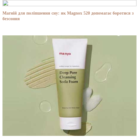
Магній для поліпшення сну: як Magnox 520 допомагає боротися з
безсоння