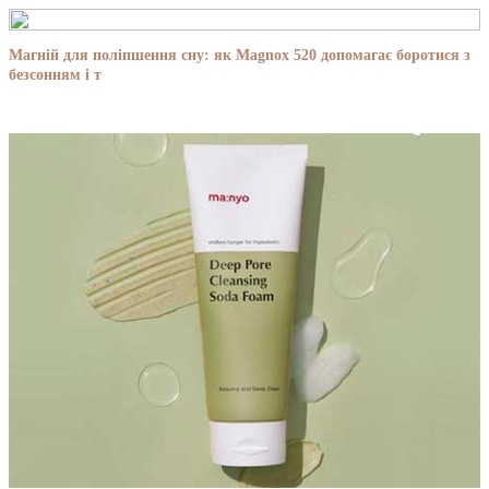
Магній для поліпшення сну: як Magnox 520 допомагає боротися з
безсонням і т