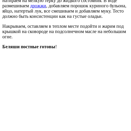
натираем на мелкую терку до жидкого состояния. В воде
размешиваем
дрожжи
, добавляем порошок куриного бульона,
яйцо, натертый лук, все смешиваем и добавляем муку. Тесто
должно быть консистенции как на густые оладьи.
Накрываем, оставляем в теплом месте подойти и жарим под
крышкой на сковороде на подсолнечном масле на небольшом
огне.
Беляши постные готовы
!