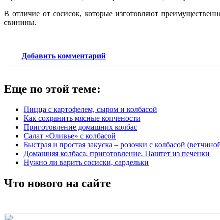
В отличие от сосисок, которые изготовляют преимущественн
свинины.
Добавить комментарий
Еще по этой теме:
Пицца с картофелем, сыром и колбасой
Как сохранить мясные копчености
Приготовление домашних колбас
Салат «Оливье» с колбасой
Быстрая и простая закуска – розочки с колбасой (ветчино
Домашняя колбаса, приготовление. Паштет из печенки
Нужно ли варить сосиски, сардельки
Что нового на сайте