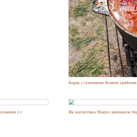
Борщ з сушеними білими грибами 
зсонням і т
Як косметика Manyo допомагає бор