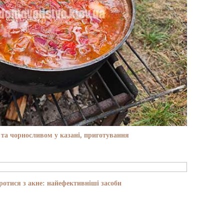
та чорносливом у казані, приготування
отися з акне: найефективніші засоби