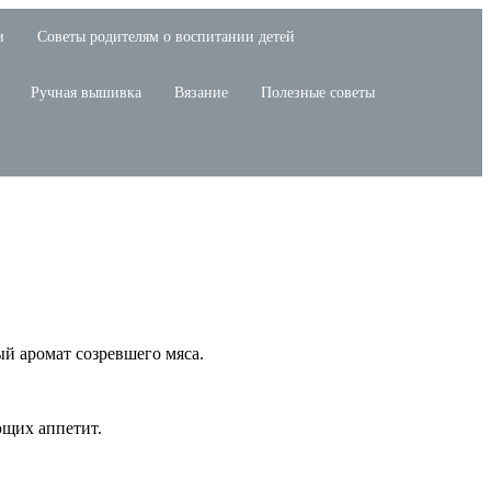
и
Советы родителям о воспитании детей
Ручная вышивка
Вязание
Полезные советы
й аромат созревшего мяса.
ющих аппетит.