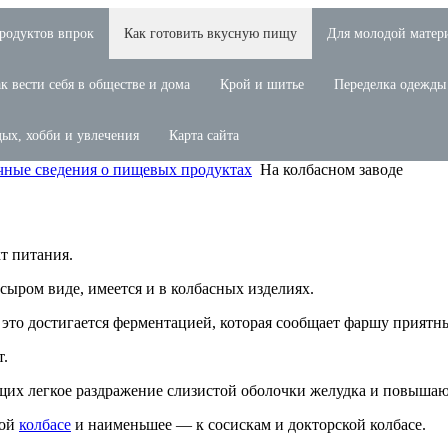
продуктов впрок
Как готовить вкусную пищу
Для молодой матер
к вести себя в обществе и дома
Крой и шитье
Переделка одежды
ых, хобби и увлечения
Карта сайта
чные сведения о пищевых продуктах
На колбасном заводе
т питания.
 сыром виде, имеется и в колбасных изделиях.
 это достигается ферментацией, которая сообщает фаршу приятны
т.
ющих легкое раздражение слизистой оболочки желудка и повыша
ной
колбасе
и наименьшее — к сосискам и докторской колбасе.