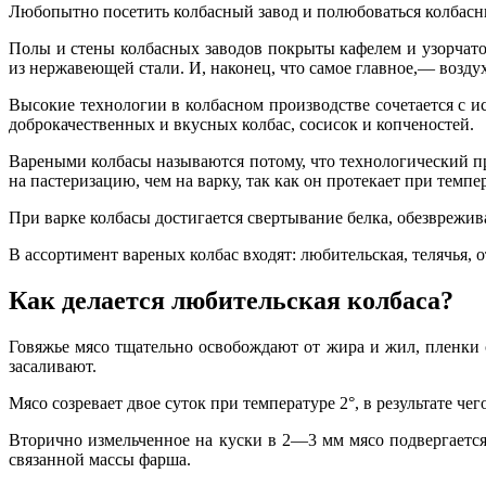
Любопытно посетить колбасный завод и полюбоваться колбасн
Полы и стены колбасных заводов покрыты кафелем и узорчато
из нержавеющей стали. И, наконец, что самое главное,— возду
Высокие технологии в колбасном производстве сочетается с 
доброкачественных и вкусных колбас, сосисок и копченостей.
Вареными колбасы называются потому, что технологический про
на пастеризацию, чем на варку, так как он протекает при темпе
При варке колбасы достигается свертывание белка, обезврежив
В ассортимент вареных колбас входят: любительская, телячья, о
Как делается любительская колбаса?
Говяжье мясо тщательно освобождают от жира и жил, пленки 
засаливают.
Мясо созревает двое суток при температуре 2°, в результате че
Вторично измельченное на куски в 2—3 мм мясо подвергается
связанной массы фарша.