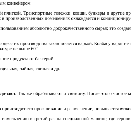
ым конвейером.
й плиткой. Транспортные тележки, ковши, бункеры и другие пр
х в производственных помещениях охлаждается и кондиционирует
использованием абсолютно доброкачественного сырья; это созда
цесс их производства заканчивается варкой. Колбасу варят не 
ратуре не выше 60°.
ание продукта от бактерий.
тдельная, чайная, свиная и др.
срезают. Так же обрабатывают и свинину. После этого чистое
го происходит его просаливание и размягчение, повышается вязко
 измельчению в третий раз на специальной машине, где серпо