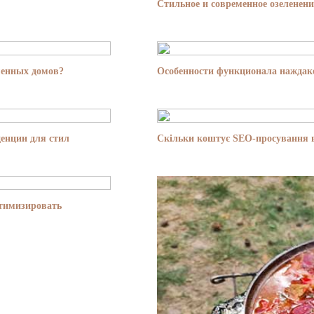
Стильное и современное озеленени
менных домов?
Особенности функционала наждако
енции для стил
Скільки коштує SEO-просування в
птимизировать