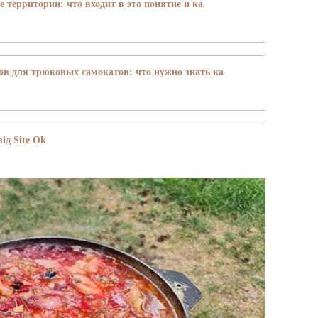
е территории: что входит в это понятие и ка
в для трюковых самокатов: что нужно знать ка
ід Site Ok