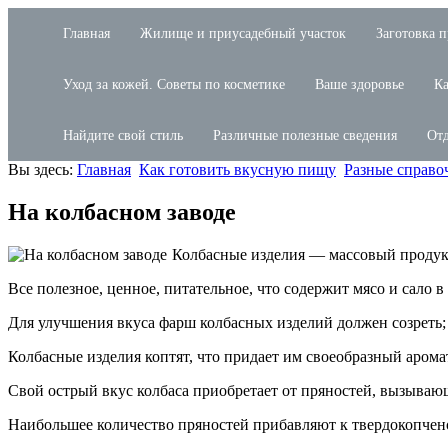
Главная
Жилище и приусадебный участок
Заготовка 
Уход за кожей. Советы по косметике
Ваше здоровье
Ка
Найдите свой стиль
Различные полезные сведения
Отд
Вы здесь:
Главная
Как готовить вкусную пищу
Разные справо
На колбасном заводе
Колбасные изделия — массовый продук
Все полезное, ценное, питательное, что содержит мясо и сало в
Для улучшения вкуса фарш колбасных изделий должен созреть;
Колбасные изделия коптят, что придает им своеобразный арома
Свой острый вкус колбаса приобретает от пряностей, вызыва
Наибольшее количество пряностей прибавляют к твердокопче