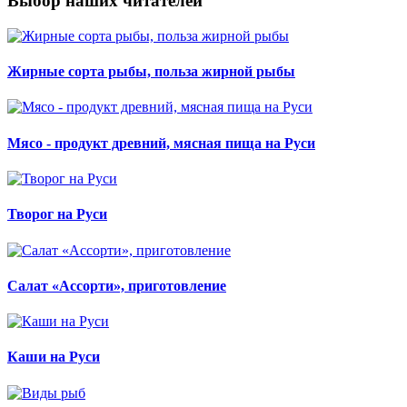
Выбор наших читателей
Жирные сорта рыбы, польза жирной рыбы
Мясо - продукт древний, мясная пища на Руси
Творог на Руси
Салат «Ассорти», приготовление
Каши на Руси