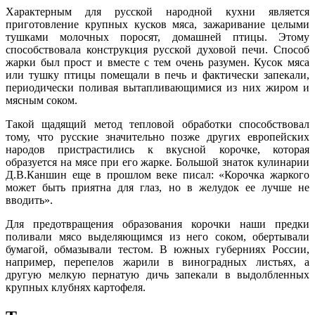
Характерным для русской народной кухни является
приготовление крупных кусков мяса, зажаривание целыми
тушками молочных поросят, домашней птицы. Этому
способствовала конструкция русской духовой печи. Способ
жарки был прост и вместе с тем очень разумен. Кусок мяса
или тушку птицы помещали в печь и фактически запекали,
периодически поливая вытапливающимися из них жиром и
мясным соком.
Такой щадящий метод тепловой обработки способствовал
тому, что русские значительно позже других европейских
народов пристрастились к вкусной корочке, которая
образуется на мясе при его жарке. Большой знаток кулинарии
Д.В.Каншин еще в прошлом веке писал: «Корочка жаркого
может быть приятна для глаз, но в желудок ее лучше не
вводить».
Для предотвращения образования корочки наши предки
поливали мясо выделяющимся из него соком, обертывали
бумагой, обмазывали тестом. В южных губерниях России,
например, перепелов жарили в виноградных листьях, а
другую мелкую пернатую дичь запекали в выдолбленных
крупных клубнях картофеля.