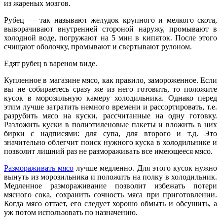
из жареных мозгов.
Рубец — так называют желудок крупного и мелкого скота,
выворачивают внутренней стороной наружу, промывают в
холодной воде, погружают на 5 мин в кипяток. После этого
счищают оболочку, промывают и свертывают рулоном.
Едят рубец в вареном виде.
Купленное в магазине мясо, как правило, замороженное. Если
вы не собираетесь сразу же из него готовить, то положите
кусок в морозильную камеру холодильника. Однако перед
этим лучше затратить немного времени и рассортировать, т.е.
разрубить мясо на куски, рассчитанные на одну готовку.
Разложить куски в полиэтиленовые пакеты и вложить в них
бирки с надписями: для супа, для второго и т.д. Это
значительно облегчит поиск нужного куска в холодильнике и
позволит лишний раз не размораживать все имеющееся мясо.
Размораживать мясо
лучше медленно. Для этого кусок нужно
вынуть из морозильника и положить на полку в холодильник.
Медленное размораживание позволит избежать потери
мясного сока, сохранить сочность мяса при приготовлении.
Когда мясо оттает, его следует хорошо обмыть и обсушить, а
уж потом использовать по назначению.