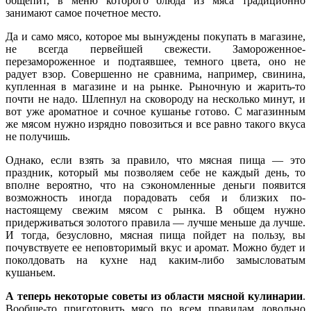
общепит, в меню которого блюда из мяса традиционно
занимают самое почетное место.
Да и само мясо, которое мы вынуждены покупать в магазине,
не всегда первейшей свежести. Замороженное-
перезамороженное и подтаявшее, темного цвета, оно не
радует взор. Совершенно не сравнима, например, свинина,
купленная в магазине и на рынке. Рыночную и жарить-то
почти не надо. Шлепнул на сковороду на несколько минут, и
вот уже ароматное и сочное кушанье готово. С магазинным
же мясом нужно изрядно повозиться и все равно такого вкуса
не получишь.
Однако, если взять за правило, что мясная пища — это
праздник, который мы позволяем себе не каждый день, то
вполне вероятно, что на сэкономленные деньги появится
возможность иногда порадовать себя и близких по-
настоящему свежим мясом с рынка. В общем нужно
придерживаться золотого правила — лучше меньше да лучше.
И тогда, безусловно, мясная пища пойдет на пользу, вы
почувствуете ее неповторимый вкус и аромат. Можно будет и
поколдовать на кухне над каким-либо замысловатым
кушаньем.
А теперь некоторые советы из области мясной кулинарии
.
Вообще-то приготовить мясо по всем правилам довольно