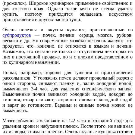
(прожилок). Широкое кулинарное применение свойственно и
для толстого края. Однако такое мясо не всегда удается
купить, поэтому приходится овладевать искусством
приготовления и других частей туши.
Очень полезны и вкусны кушанья, приготовленные из
субпродуктов
— почек, печени, сердца, мозгов, рубцов,
легкого и др. Но современные хозяйки не очень жалуют эти
продукты, что, конечно, не относится к языкам и печени.
Возможно, это связано не только с отсутствием некоторых из
них в постоянной продаже, но и с плохим представлением о
их кулинарном назначении.
Почки, например, хороши для тушения и приготовления
рассольников. У говяжьих почек делают продольный разрез с
одной стороны, снимают пленку и, залив холодной водой,
вымачивают 3-4 часа для удаления специфического запаха.
Вымоченные почки заливают холодной водой, доводят до
кипения, отвар сливают, вторично заливают холодной водой
и варят до готовности. Бараньи и свиные почки можно не
вымачивать.
Мозги обычно замачивают на 1-2 часа в холодной воде для
удаления крови и набухания пленок. После этого, не вынимая
их из воды, снимают пленки. Очень вкусные кушанья готовят