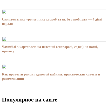
Симптоматика урологічних хвороб та як їм запобігати — 4 дієві
поради
Чахохбілі з картоплею на пательні (сковороді, саджі) на вогні,
приготу
Как провести ремонт душевой кабины: практические советы и
рекомендации
Популярное на сайте