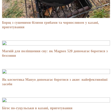
Борщ з сушеними білими грибами та чорносливом у казані,
приготування
Магній для поліпшення сну: як Magnox 520 допомагає боротися з
безсоння
Як косметика Manyo допомагає боротися з акне: найефективніші
засоби
Бігос по-гуцульськи в казані, приготування