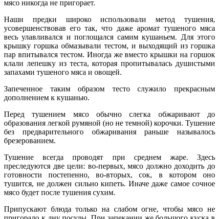
мясо никогда не пригорает.
Наши предки широко использовали метод тушения,
усовершенствовав его так, что даже аромат тушеного мяса
весь улавливался и поглощался самим кушаньем. Для этого
крышку горшка обмазывали тестом, и выходящий из горшка
пар впитывался тестом. Иногда же вместо крышки на горшок
клали лепешку из теста, которая пропитывалась душистыми
запахами тушеного мяса и овощей.
Запеченное таким образом тесто служило прекрасным
дополнением к кушанью.
Перед тушением мясо обычно слегка обжаривают до
образования легкой румяной (но не темной) корочки. Тушение
без предварительного обжаривания раньше называлось
брезерованием.
Тушение всегда проводят при среднем жаре. Здесь
преследуются две цели: во-первых, мясо должно доходить до
готовности постепенно, во-вторых, сок, в котором оно
тушится, не должен сильно кипеть. Иначе даже самое сочное
мясо будет после тушения сухим.
Припускают блюда только на слабом огне, чтобы мясо не
пригорало к дну посуды. При запекании же большого куска в