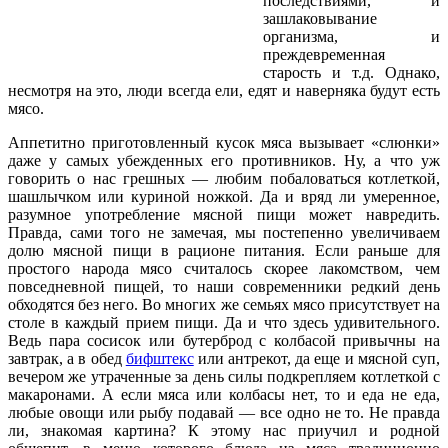
последствиями, и
зашлаковывание
организма, и
преждевременная
старость и т.д. Однако,
несмотря на это, люди всегда ели, едят и наверняка будут есть
мясо.
Аппетитно приготовленный кусок мяса вызывает «слюнки»
даже у самых убежденных его противников. Ну, а что уж
говорить о нас грешных — любим побаловаться котлеткой,
шашлычком или куриной ножкой. Да и вряд ли умеренное,
разумное употребление мясной пищи может навредить.
Правда, сами того не замечая, мы постепенно увеличиваем
долю мясной пищи в рационе питания. Если раньше для
простого народа мясо считалось скорее лакомством, чем
повседневной пищей, то наши современники редкий день
обходятся без него. Во многих же семьях мясо присутствует на
столе в каждый прием пищи. Да и что здесь удивительного.
Ведь пара сосисок или бутерброд с колбасой привычны на
завтрак, а в обед
бифштекс
или антрекот, да еще и мясной суп,
вечером же утраченные за день силы подкрепляем котлеткой с
макаронами. А если мяса или колбасы нет, то и еда не еда,
любые овощи или рыбу подавай — все одно не то. Не правда
ли, знакомая картина? К этому нас приучил и родной