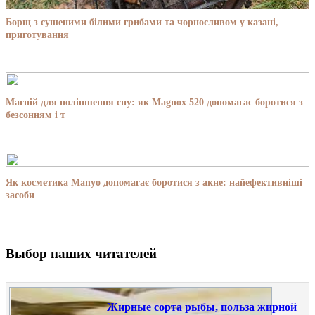
Борщ з сушеними білими грибами та чорносливом у казані,
приготування
Магній для поліпшення сну: як Magnox 520 допомагає боротися з
безсонням і т
Як косметика Manyo допомагає боротися з акне: найефективніші
засоби
Выбор наших читателей
Жирные сорта рыбы, польза жирной