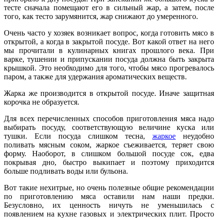
тесте сначала помещают его в сильный жар, а затем, после
того, как тесто зарумянится, жар снижают до умеренного.
Очень часто у хозяек возникает вопрос, когда готовить мясо в
открытой, а когда в закрытой посуде. Вот какой ответ на него
мы прочитали в кулинарных книгах прошлого века. При
варке, тушении и припускании посуда должна быть закрыта
крышкой. Это необходимо для того, чтобы мясо прогревалось
паром, а также для удержания ароматических веществ.
Жарка же производится в открытой посуде. Иначе защитная
корочка не образуется.
Для всех перечисленных способов приготовления мяса надо
выбирать посуду, соответствующую величине куска или
тушки. Если посуда слишком тесна,
жаркое
неудобно
поливать мясным соком, жаркое съеживается, теряет свою
форму. Наоборот, в слишком большой посуде сок, едва
покрывая дно, быстро выкипает и поэтому приходится
больше подливать воды или бульона.
Вот такие нехитрые, но очень полезные общие рекомендации
по приготовлению мяса оставили нам наши предки.
Безусловно, их ценность ничуть не уменьшилась с
появлением на кухне газовых и электрических плит. Просто