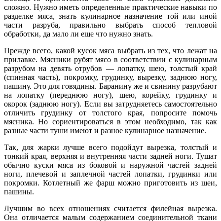
сложно. Нужно иметь определенные практические навыки по
разделке мяса, знать кулинарное назначение той или иной
части разруба, правильно выбрать способ тепловой
обработки, да мало ли еще что нужно знать.
Прежде всего, какой кусок мяса выбрать из тех, что лежат на
прилавке. Мясники рубят мясо в соответствии с кулинарным
разрубом на девять отрубов — лопатку, шею, толстый край
(спинная часть), покромку, грудинку, вырезку, заднюю ногу,
пашину. Это для говядины. Баранину же и свинину разрубают
на лопатку (переднюю ногу), шею, корейку, грудинку и
окорок (заднюю ногу). Если вы затрудняетесь самостоятельно
отличить грудинку от толстого края, попросите помочь
мясника. Но сориентироваться в этом необходимо, так как
разные части туши имеют и разное кулинарное назначение.
Так, для жарки лучше всего подойдут вырезка, толстый и
тонкий края, верхняя и внутренняя части задней ноги. Тушат
обычно куски мяса из боковой и наружной частей задней
ноги, плечевой и заплечной частей лопатки, грудинки или
покромки. Котлетный же фарш можно приготовить из шеи,
пашины.
Лучшим во всех отношениях считается филейная вырезка.
Она отличается малым содержанием соединительной ткани