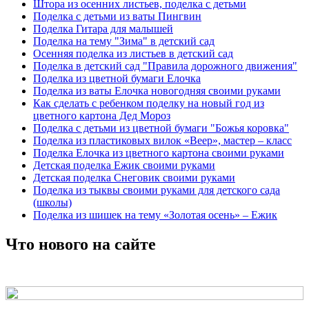
Штора из осенних листьев, поделка с детьми
Поделка с детьми из ваты Пингвин
Поделка Гитара для малышей
Поделка на тему "Зима" в детский сад
Осенняя поделка из листьев в детский сад
Поделка в детский сад "Правила дорожного движения"
Поделка из цветной бумаги Елочка
Поделка из ваты Елочка новогодняя своими руками
Как сделать с ребенком поделку на новый год из
цветного картона Дед Мороз
Поделка с детьми из цветной бумаги "Божья коровка"
Поделка из пластиковых вилок «Веер», мастер – класс
Поделка Елочка из цветного картона своими руками
Детская поделка Ежик своими руками
Детская поделка Снеговик своими руками
Поделка из тыквы своими руками для детского сада
(школы)
Поделка из шишек на тему «Золотая осень» – Ежик
Что нового на сайте