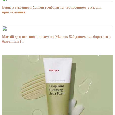
Борщ з сушеними білими грибами та чорносливом у казані,
приготування
Магній для поліпшення сну: як Magnox 520 допомагає боротися з
безсонням і т