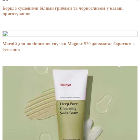
Борщ з сушеними білими грибами та чорносливом у казані,
приготування
Магній для поліпшення сну: як Magnox 520 допомагає боротися з
безсоння