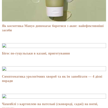
Як косметика Manyo допомагає боротися з акне: найефективніші
засоби
Бігос по-гуцульськи в казані, приготування
Симптоматика урологічних хвороб та як їм запобігати — 4 дієві
поради
Чахохбілі з картоплею на пательні (сковороді, саджі) на вогні,