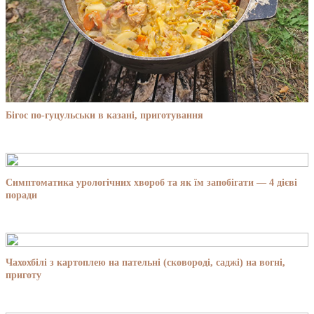
Бігос по-гуцульськи в казані, приготування
Симптоматика урологічних хвороб та як їм запобігати — 4 дієві
поради
Чахохбілі з картоплею на пательні (сковороді, саджі) на вогні,
приготу