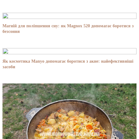
Магній для поліпшення сну: як Magnox 520 допомагає боротися з
безсоння
Як косметика Manyo допомагає боротися з акне: найефективніші
засоби