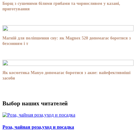
Борщ з сушеними білими грибами та чорносливом у казані,
приготування
Магній для поліпшення сну: як Magnox 520 допомагає боротися з
безсонням і т
Як косметика Manyo допомагає боротися з акне: найефективніші
засоби
Выбор наших читателей
Роза, чайная роза,уход и посадка