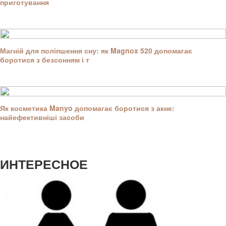
приготування
Магній для поліпшення сну: як Magnox 520 допомагає
боротися з безсонням і т
Як косметика Manyo допомагає боротися з акне:
найефективніші засоби
ИНТЕРЕСНОЕ