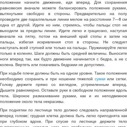
положении начните движение, идя вперед. Для сохранения
равновесия вначале можете балансировать положение руками,
вытянутыми свободно в стороны. Предварительно на полу
проведите две параллельные линии мелом на расстоянии 7—8 см
одна от другой. Идите но ним, стремясь, чтобы пальцы стоп не
выходили за пределы линии. Идите легко и грациозно, наступая
вначале на пятку, потом на внешний край стопы и затем на
пальцы, избегая искривления стоп в стороны. Не следует
наступать всей ступней или только на пальцы. Пружинируйте легко
только в коленях. Шаги должны быть средней величины. Выносите
ноги вперед так, как будто движение начинается с бедра, а не с
колена. Вертеть или покачивать бедрами не допустимо.
При ходьбе плечи должны быть на одном уровне. Такое положение
необходимо сохранить и при ношении тяжелой
сумки
или сетки.
Голову держите прямо со взглядом, устремленным вперед.
Дышите равномерно. Оставьте руки в свободном положении вдоль
тела. Широкое размахивание руками, как и их неподвижное
положение около тела некрасивы.
При поднятии по лестнице тело должно следовать направленной
вперед голове; грудная клетка должна быть легко приподнята как
при глубоком вдохе. При спуске по лестнице держите тело
выпрямленным, чередуя ноги при свободном положении стоп.