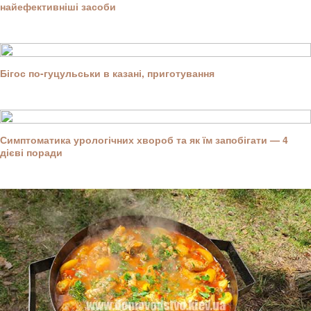
найефективніші засоби
Бігос по-гуцульськи в казані, приготування
Симптоматика урологічних хвороб та як їм запобігати — 4
дієві поради