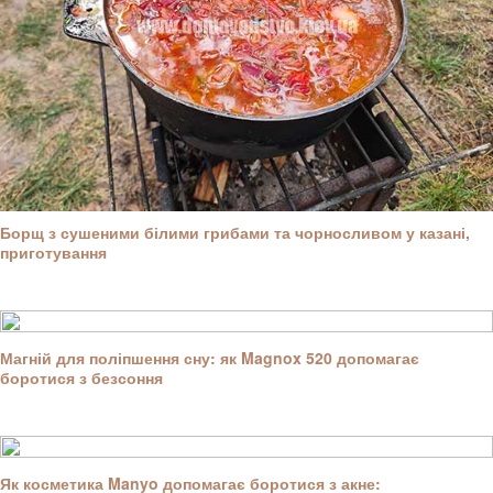
Борщ з сушеними білими грибами та чорносливом у казані,
приготування
Магній для поліпшення сну: як Magnox 520 допомагає
боротися з безсоння
Як косметика Manyo допомагає боротися з акне: