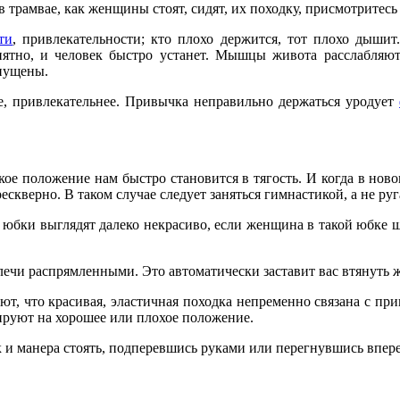
 трамвае, как женщины стоят, си­дят, их походку, присмотритесь 
ти
, привлекательности; кто плохо держится, тот плохо дышит
иятно, и чело­век быстро устанет. Мышцы живота рас­слабляют
опущены.
, привлекательнее. Привычка неправильно держаться уродует
акое положение нам быстро становится в тягость. И когда в но­
ескверно. В таком случае следует занять­ся гимнастикой, а не руг
юбки выглядят дале­ко некрасиво, если женщина в такой юбке ша
лечи распрямленны­ми. Это автоматически заставит вас втя­нуть 
, что красивая, эластичная походка непременно связана с привы
ируют на хорошее или плохое положе­ние.
 и манера стоять, подперевшись руками или перегнувшись впере