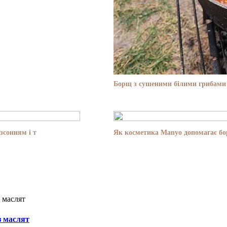
Борщ з сушеними білими грибами 
зсонням і т
Як косметика Manyo допомагає бор
з маслят