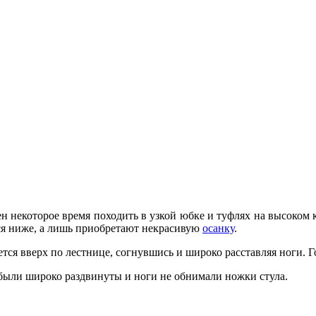
н некоторое время походить в узкой юбке и туфлях на высо­ком
тся ниже, а лишь приобретают некраси­вую
осанку
.
тся вверх по лестнице, согнувшись и широко расставляя ноги. Го
 были широко раз­двинуты и ноги не обнимали ножки стула.