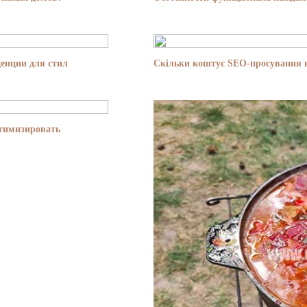
енции для стил
Скільки коштує SEO-просування в
птимизировать