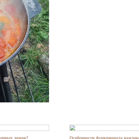
менных домов?
Особенности функционала наждако