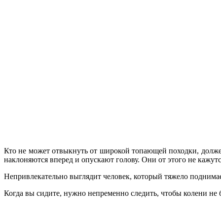
Кто не может отвыкнуть от широкой то­пающей походки, долже
наклоняются впе­ред и опускают голову. Они от этого не ка­жу
Непривлекательно выглядит человек, ко­торый тяжело поднимае
Когда вы сидите, нужно непременно сле­дить, чтобы колени не