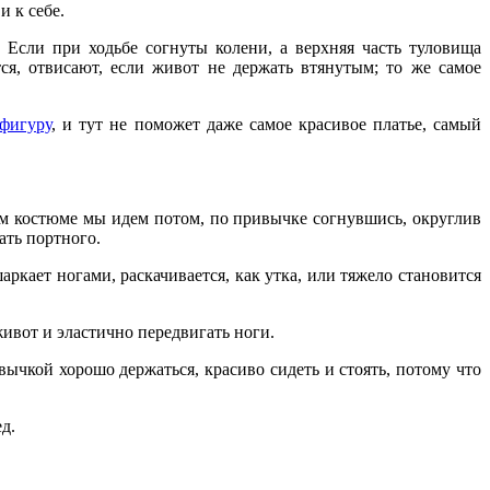
и к себе.
. Если при ходьбе согнуты колени, а верхняя часть туловища
ся, отвисают, если живот не дер­жать втянутым; то же самое
фигуру
, и тут не поможет даже самое кра­сивое платье, самый
вом костюме мы идем потом, по привычке согнувшись, округлив
ать портного.
ркает ногами, раскачивается, как утка, или тяжело становится
живот и эластично передвигать ноги.
чкой хорошо держаться, красиво си­деть и стоять, потому что
д.