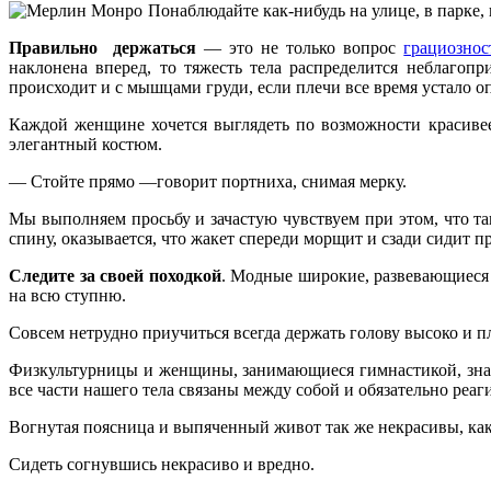
Понаблюдайте как-нибудь на улице, в парке, в
Правильно держаться
— это не только вопрос
грациознос
наклонена вперед, то тяжесть тела распределится неблагопр
происходит и с мышцами груди, если плечи все время ус­тало 
Каждой женщине хочется выглядеть по возможности красивее
элегантный костюм.
— Стойте прямо —говорит портниха, сни­мая мерку.
Мы выполняем просьбу и зачастую чув­ствуем при этом, что т
спину, оказывается, что жакет спереди морщит и сзади сидит пр
Следите за своей походкой
. Модные ши­рокие, развевающиеся 
на всю ступню.
Совсем нетрудно приучиться всегда дер­жать голову высоко и п
Физкультурницы и женщины, занимаю­щиеся гимнастикой, знают
все части нашего тела связаны между собой и обязательно реаг
Вогнутая поясница и выпяченный живот так же некрасивы, как
Сидеть согнувшись некрасиво и вредно.