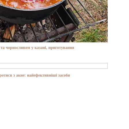
та чорносливом у казані, приготування
отися з акне: найефективніші засоби