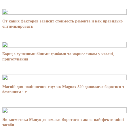
От каких факторов зависит стоимость ремонта и как правильно
оптимизировать
Борщ з сушеними білими грибами та чорносливом у казані,
приготування
Магній для поліпшення сну: як Magnox 520 допомагає боротися з
безсонням і т
Як косметика Manyo допомагає боротися з акне: найефективніші
засоби