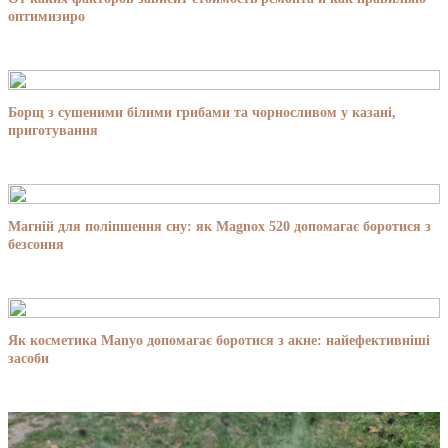
оптимизиро
Борщ з сушеними білими грибами та чорносливом у казані,
приготування
Магній для поліпшення сну: як Magnox 520 допомагає боротися з
безсоння
Як косметика Manyo допомагає боротися з акне: найефективніші
засоби