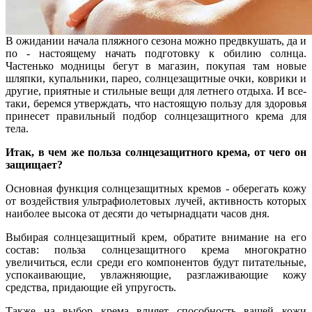
В ожидании начала пляжного сезона можно предвкушать, да и
по - настоящему начать подготовку к обилию солнца.
Частенько модницы бегут в магазин, покупая там новые
шляпки, купальники, парео, солнцезащитные очки, коврики и
другие, приятные и стильные вещи для летнего отдыха. И все-
таки, беремся утверждать, что настоящую пользу для здоровья
принесет правильный подбор солнцезащитного крема для
тела.
Итак, в чем же польза солнцезащитного крема, от чего он
защищает?
Основная функция солнцезащитных кремов - оберегать кожу
от воздействия ультрафиолетовых лучей, активность которых
наиболее высока от десяти до четырнадцати часов дня.
Выбирая солнцезащитный крем, обратите внимание на его
состав: польза солнцезащитного крема многократно
увеличиться, если среди его компонентов будут питательные,
успокаивающие, увлажняющие, разглаживающие кожу
средства, придающие ей упругость.
Также на выбор крема влияет способность вашей кожи