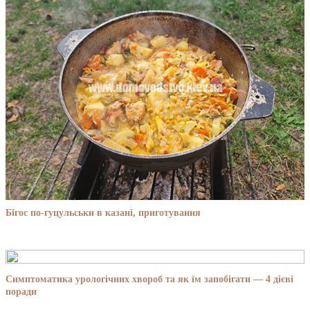
Бігос по-гуцульськи в казані, приготування
Симптоматика урологічних хвороб та як їм запобігати — 4 дієві
поради