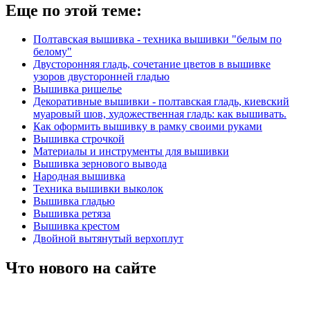
Еще по этой теме:
Полтавская вышивка - техника вышивки "белым по
белому"
Двусторонняя гладь, сочетание цветов в вышивке
узоров двусторонней гладью
Вышивка ришелье
Декоративные вышивки - полтавская гладь, киевский
муаровый шов, художественная гладь: как вышивать.
Как оформить вышивку в рамку своими руками
Вышивка строчкой
Материалы и инструменты для вышивки
Вышивка зернового вывода
Народная вышивка
Техника вышивки выколок
Вышивка гладью
Вышивка ретяза
Вышивка крестом
Двойной вытянутый верхоплут
Что нового на сайте