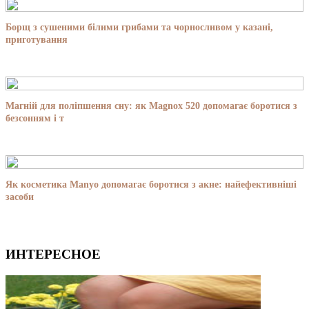
Борщ з сушеними білими грибами та чорносливом у казані,
приготування
Магній для поліпшення сну: як Magnox 520 допомагає боротися з
безсонням і т
Як косметика Manyo допомагає боротися з акне: найефективніші
засоби
ИНТЕРЕСНОЕ