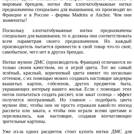
мировым брендом, нитки dmc хлопчатобумажные нитки
предназначены специально для вышивания, их производят во
Франции и в России - фирмы Madeira и Anchor. Чем они
знамениты?
Поскольку хлопчатобумажные нитки предназначены
специально для вышивания, то и должны они соответствовать
всем параметрам своего предназначения. Но каждый
производитель пытается привнести в свой товар что-то своё,
самобытное, чего нет в других брендах.
Нитки мулине ДМС (производитель Франция) отличаются не
только своим качеством, но и игрой цвета. Тот же самый
зелёный, красный, коричневый цвета имеют по несколько
оттенков, с их помощью можно создавать настоящие шедевры
вышитых картин, гобеленов, других предметов быта,
украшающих интерьер вашего жилья. Если с помощью этих
ниток попытаться создать рассвет, или закат солнца – эффект
получится неотразимый. Но главное – подобрать цвета
мулине dmc, чтобы они не просто отражали какой-то эпизод
рассвета или заката, а чтобы они играли всеми цветами и
переливались, как настоящие, создавая впечатляющие
зрительные картины.
Уже из-за одних расцветок стоит купить нитки ДМС для