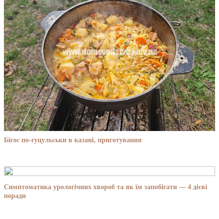
Бігос по-гуцульськи в казані, приготування
Симптоматика урологічних хвороб та як їм запобігати — 4 дієві
поради