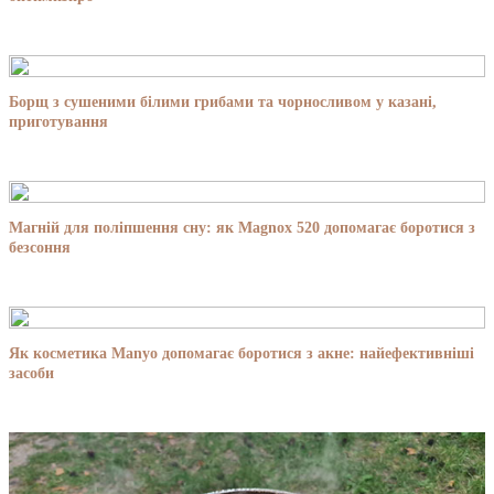
Борщ з сушеними білими грибами та чорносливом у казані,
приготування
Магній для поліпшення сну: як Magnox 520 допомагає боротися з
безсоння
Як косметика Manyo допомагає боротися з акне: найефективніші
засоби