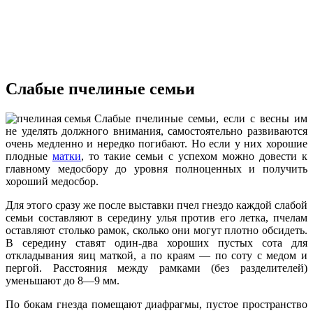
Cлабые пчелиные семьи
Cлабые пчелиные семьи, если с весны им
не уделять должного внимания, самостоятельно развиваются
очень медленно и нередко погибают. Но если у них хорошие
плодные
матки
, то такие семьи с успехом можно довести к
главному медосбору до уровня полноценных и получить
хороший медосбор.
Для этого сразу же после выставки пчел гнездо каждой слабой
семьи составляют в середину улья против его летка, пчелам
оставляют столько рамок, сколько они могут плотно обсидеть.
В середину ставят один-два хороших пустых сота для
откладывания яиц маткой, а по краям — по соту с медом и
пергой. Расстояния между рамками (без разделителей)
уменьшают до 8—9 мм.
По бокам гнезда помещают диафрагмы, пустое пространство