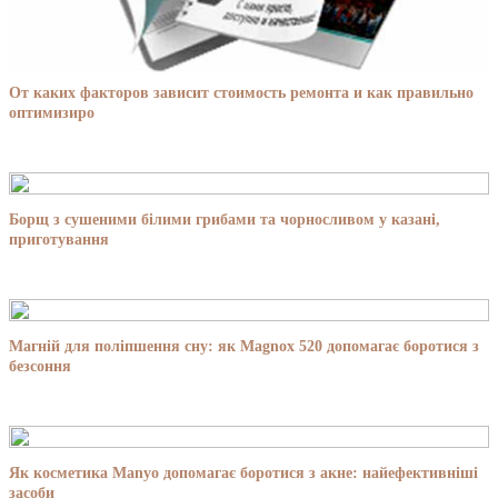
От каких факторов зависит стоимость ремонта и как правильно
оптимизиро
Борщ з сушеними білими грибами та чорносливом у казані,
приготування
Магній для поліпшення сну: як Magnox 520 допомагає боротися з
безсоння
Як косметика Manyo допомагає боротися з акне: найефективніші
засоби