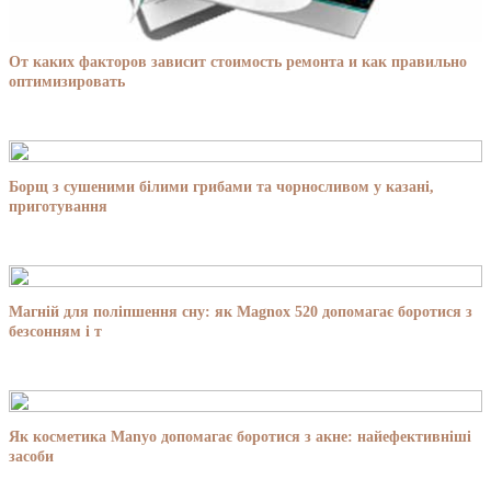
От каких факторов зависит стоимость ремонта и как правильно
оптимизировать
Борщ з сушеними білими грибами та чорносливом у казані,
приготування
Магній для поліпшення сну: як Magnox 520 допомагає боротися з
безсонням і т
Як косметика Manyo допомагає боротися з акне: найефективніші
засоби