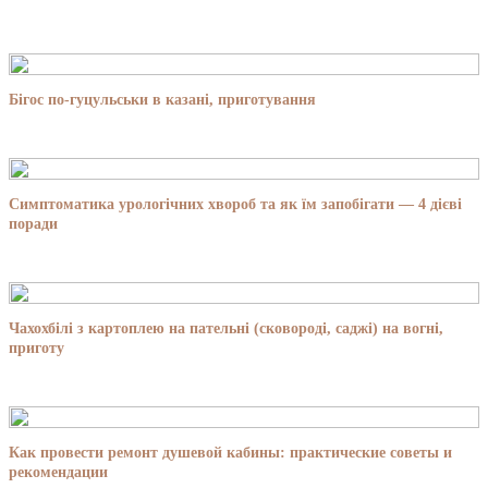
Бігос по-гуцульськи в казані, приготування
Симптоматика урологічних хвороб та як їм запобігати — 4 дієві
поради
Чахохбілі з картоплею на пательні (сковороді, саджі) на вогні,
приготу
Как провести ремонт душевой кабины: практические советы и
рекомендации