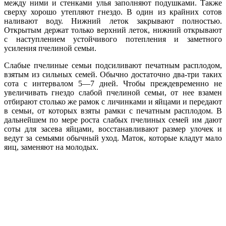
между ними и стенками улья заполняют подушками. Также
сверху хорошо утепляют гнездо. В один из крайних сотов
наливают воду. Нижний леток закрывают полностью.
Открытым держат только верхний леток, нижний открывают
с наступлением устойчивого потепления и заметного
усиления пчелиной семьи.
Слабые пчелиные семьи подсиливают печатным расплодом,
взятым из сильных семей. Обычно достаточно два-три таких
сота с интервалом 5—7 дней. Чтобы преждевременно не
увеличивать гнездо слабой пчелиной семьи, от нее взамен
отбирают столько же рамок с личинками и яйцами и передают
в семьи, от которых взяты рамки с печатным расплодом. В
дальнейшем по мере роста слабых пчелиных семей им дают
соты для засева яйцами, восстанавливают размер улочек и
ведут за семьями обычный уход. Маток, которые кладут мало
яиц, заменяют на молодых.