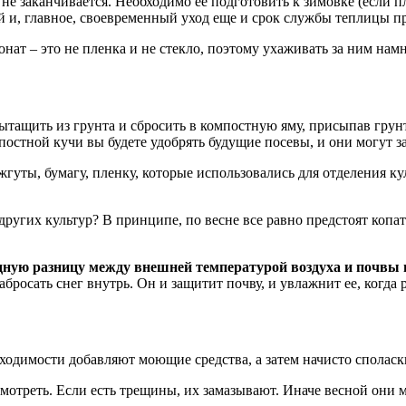
 не заканчивается. Необходимо ее подготовить к зимовке (если 
й и, главное, своевременный уход еще и срок службы теплицы п
ат – это не пленка и не стекло, поэтому ухаживать за ним намн
тащить из грунта и сбросить в компостную яму, присыпав грунто
омпостной кучи вы будете удобрять будущие посевы, и они могут 
гуты, бумагу, пленку, которые использовались для отделения к
других культур? В принципе, по весне все равно предстоят копат
идную разницу между внешней температурой воздуха и почвы и
росать снег внутрь. Он и защитит почву, и увлажнит ее, когда р
ходимости добавляют моющие средства, а затем начисто споласк
смотреть. Если есть трещины, их замазывают. Иначе весной они 