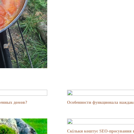
менных домов?
Особенности функционала наждако
Скільки коштує SEO-просування в