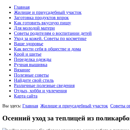
Главная
Жилище и приусадебный участок
Заготовка продуктов впрок
Как готовить вкусную пищу
Для молодой матери
Советы родителям о воспитании детей
Уход за кожей. Советы по косметике
Ваше здоровье
Как вести себя в обществе и дома
Крой и шитье
Переделка одежды
Ручная вышивка
Вязание
Полезные советы
Найдите свой стиль
Различные полезные сведения
Отдых, хобби и увлечения
Карта сайта
Вы здесь:
Главная
Жилище и приусадебный участок
Советы о
Осенний уход за теплицей из поликарбо