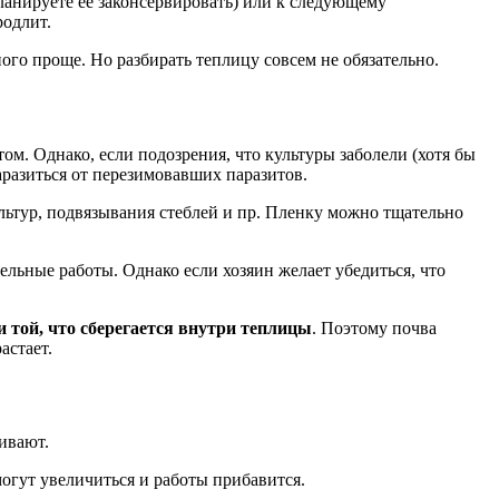
планируете ее законсервировать) или к следующему
родлит.
ого проще. Но разбирать теплицу совсем не обязательно.
м. Однако, если подозрения, что культуры заболели (хотя бы
заразиться от перезимовавших паразитов.
ультур, подвязывания стеблей и пр. Пленку можно тщательно
ельные работы. Однако если хозяин желает убедиться, что
 той, что сберегается внутри теплицы
. Поэтому почва
астает.
ивают.
могут увеличиться и работы прибавится.