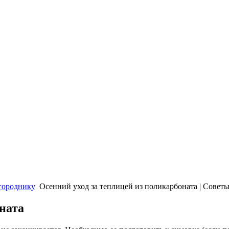
городнику
Осенний уход за теплицей из поликарбоната | Совет
ната