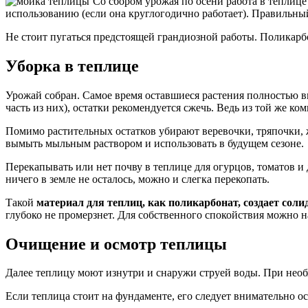
Со сбором урожая по осени работа в теплице
использованию (если она круглогодично работает). Правильны
Не стоит пугаться предстоящей грандиозной работы. Поликарбон
Уборка в теплице
Урожай собран. Самое время оставшиеся растения полностью вы
часть из них), остатки рекомендуется сжечь. Ведь из той же к
Помимо растительных остатков убирают веревочки, тряпочки, ж
вымыть мыльным раствором и использовать в будущем сезоне.
Перекапывать или нет почву в теплице для огурцов, томатов и 
ничего в земле не осталось, можно и слегка перекопать.
Такой
материал для теплиц, как поликарбонат, создает сол
глубоко не промерзнет. Для собственного спокойствия можно наб
Очищение и осмотр теплицы
Далее теплицу моют изнутри и снаружи струей воды. При необ
Если теплица стоит на фундаменте, его следует внимательно о