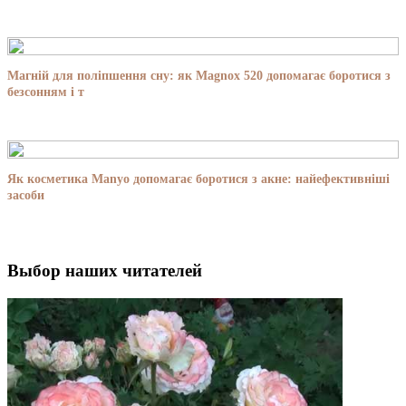
Магній для поліпшення сну: як Magnox 520 допомагає боротися з
безсонням і т
Як косметика Manyo допомагає боротися з акне: найефективніші
засоби
Выбор наших читателей