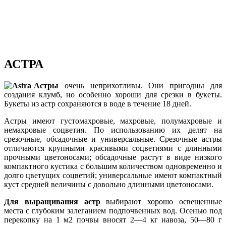
АСТРА
Астры
очень неприхотливы. Они пригодны для
создания клумб, но особенно хороши для срезки в букеты.
Букеты из астр сохраняются в воде в течение 18 дней.
Астры имеют густомахровые, махровые, полумахровые и
немахровые соцветия. По использованию их делят на
срезочные, обсадочные и универсальные. Срезочные астры
отличаются крупными красивыми соцветиями с длинными
прочными цветоносами; обсадочные растут в виде низкого
компактного кустика с большим количеством одновременно и
долго цветущих соцветий; универсальные имеют компактный
куст средней величины с довольно длинными цветоносами.
Для выращивания астр
выбирают хорошо освещенные
места с глубоким залеганием подпочвенных вод. Осенью под
перекопку на 1 м2 почвы вносят 2—4 кг навоза, 50—80 г