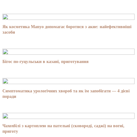
Як косметика Manyo допомагає боротися з акне: найефективніші
засоби
Бігос по-гуцульськи в казані, приготування
Симптоматика урологічних хвороб та як їм запобігати — 4 дієві
поради
Чахохбілі з картоплею на пательні (сковороді, саджі) на вогні,
приготу