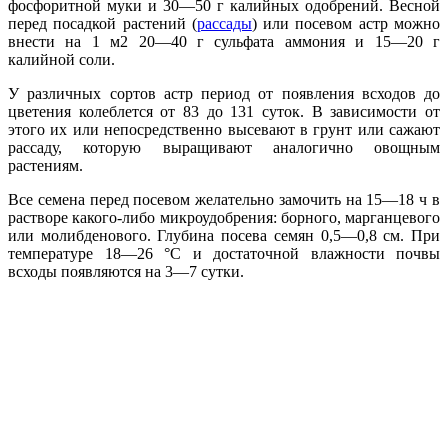
фосфоритной муки и 30—50 г калийных одобрений. Весной
перед посадкой растений (
рассады
) или посевом астр можно
внести на 1 м2 20—40 г сульфата аммония и 15—20 г
калийной соли.
У различных сортов астр период от появления всходов до
цветения колеблется от 83 до 131 суток. В зависимости от
этого их или непосредственно высевают в грунт или сажают
рассаду, которую выращивают аналогично овощным
растениям.
Все семена перед посевом желательно замочить на 15—18 ч в
растворе какого-либо микроудобрения: борного, марганцевого
или молибденового. Глубина посева семян 0,5—0,8 см. При
температуре 18—26 °С и достаточной влажности почвы
всходы появляются на 3—7 сутки.