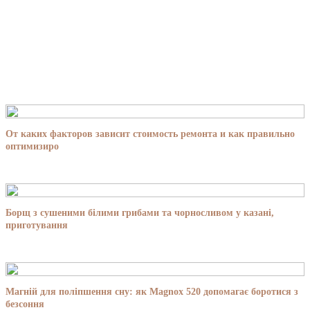
От каких факторов зависит стоимость ремонта и как правильно
оптимизиро
Борщ з сушеними білими грибами та чорносливом у казані,
приготування
Магній для поліпшення сну: як Magnox 520 допомагає боротися з
безсоння