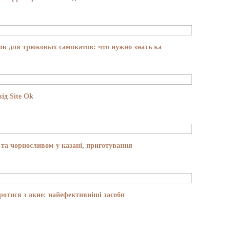
в для трюковых самокатов: что нужно знать ка
ід Site Ok
та чорносливом у казані, приготування
отися з акне: найефективніші засоби