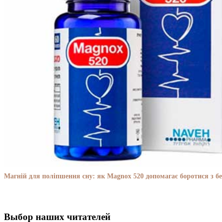
Магній для поліпшення сну: як Magnox 520 допомагає боротися з бе
Выбор наших читателей