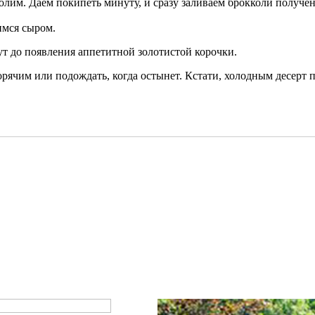
олим. Даем покипеть минуту, и сразу заливаем брокколи получе
имся сыром.
ут до появления аппетитной золотистой корочки.
рячим или подождать, когда остынет. Кстати, холодным десерт п