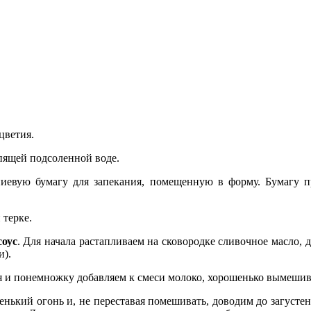
цветия.
пящей подсоленной воде.
евую бумагу для запекания, помещенную в форму. Бумагу п
 терке.
соус
. Для начала растапливаем на сковородке сливочное масло, 
и).
я и понемножку добавляем к смеси молоко, хорошенько вымешив
енький огонь и, не переставая помешивать, доводим до загустен