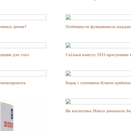
менных домов?
Особенности функционала наждако
енции для стил
Скільки коштує SEO-просування в
птимизировать
Борщ з сушеними білими грибами 
Як косметика Manyo допомагає бор