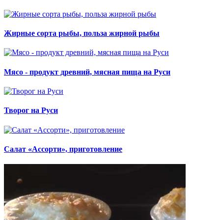
Жирные сорта рыбы, польза жирной рыбы
Мясо - продукт древний, мясная пища на Руси
Творог на Руси
Салат «Ассорти», приготовление