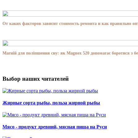
От каких факторов зависит стоимость ремонта и как правильно о
Магній для поліпшення сну: як Magnox 520 допомагає боротися з бе
Выбор наших читателей
Жирные сорта рыбы, польза жирной рыбы
Мясо - продукт древний, мясная пища на Руси