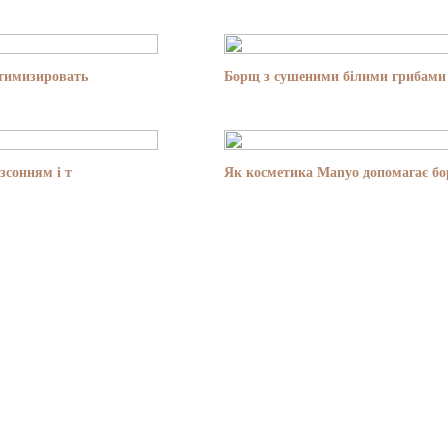
птимизировать
Борщ з сушеними білими грибами 
зсонням і т
Як косметика Manyo допомагає бор