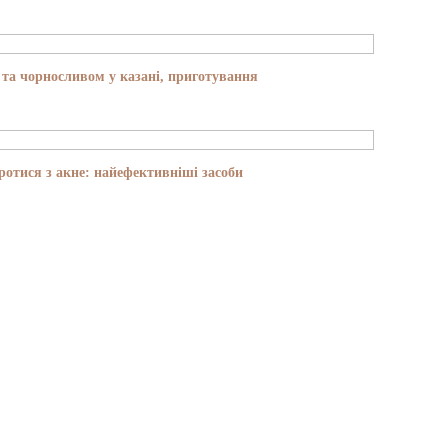
та чорносливом у казані, приготування
отися з акне: найефективніші засоби