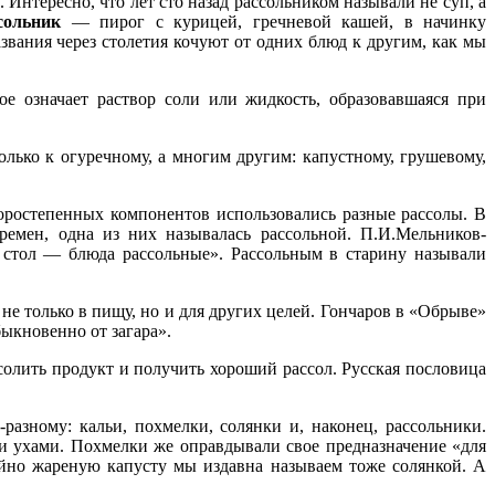
 Интересно, что лет сто назад рассольником называли не суп, а
сольник
— пирог с курицей, гречневой кашей, в начинку
азвания через столетия кочуют от одних блюд к другим, как мы
ое означает раствор соли или жидкость, образовавшаяся при
олько к огуречному, а многим другим: капустному, грушевому,
оростепенных компонентов использовались разные рассолы. В
ремен, одна из них называлась рассольной. П.И.Мельников-
 стол — блюда рассольные». Рассольным в старину называли
не только в пищу, но и для других целей. Гончаров в «Обрыве»
ыкновенно от загара».
олить продукт и получить хороший рассол. Русская пословица
азному: кальи, похмелки, солянки и, наконец, рассольники.
ми ухами. Похмелки же оправдывали свое предназначение «для
айно жареную капусту мы издавна называем тоже солянкой. А