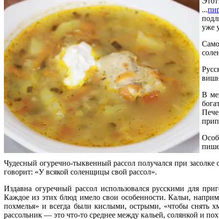
Этот
...
пи
подл
уже 
Само
соле
Русс
вишн
В ме
бога
Пече
прип
Особ
пише
Чудесный огуречно-тыквенный рассол получался при засолке 
говорит: «У всякой соленщицы свой рассол».
Издавна огуречный рассол использовался русскими для приг
Каждое из этих блюд имело свои особенности. Кальи, наприм
похмелья» и всегда были кислыми, острыми, «чтобы снять х
рассольник — это что-то среднее между кальей, солянкой и по