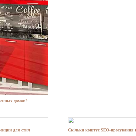
менных домов?
енции для стил
Скільки коштує SEO-просування в