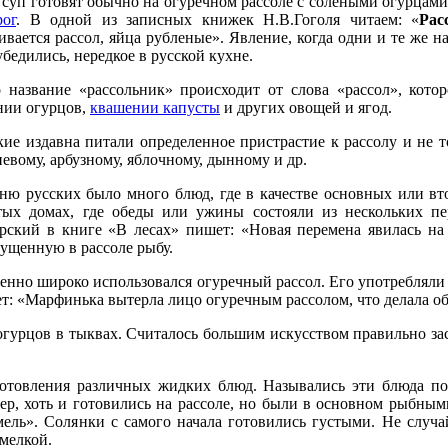
 суп готовят обычно на огуречном рассоле с солеными огурцами.
рог
. В одной из записных книжек Н.В.Гоголя читаем: «
Рас
ивается рассол, яйца рубленые». Явление, когда одни и те же н
убедились, нередкое в русской кухне.
 название «рассольник» происходит от слова «рассол», котор
нии огурцов,
квашении капусты
и других овощей и ягод.
кие издавна питали определенное пристрастие к рассолу и не т
евому, арбузному, яблочному, дынному и др.
ню русских было много блюд, где в качестве основных или вт
тых домах, где обеды или ужины состояли из нескольких пе
рский в книге «В лесах» пишет: «Новая перемена явилась на
ущенную в рассоле рыбу.
енно широко использовался огуречный рассол. Его употребляли 
т: «Марфинька вытерла лицо огуречным рассолом, что делала об
огурцов в тыквах. Считалось большим искусством правильно зас
отовления различных жидких блюд. Назывались эти блюда по-р
ер, хоть и готовились на рассоле, но были в основном рыбны
мель». Солянки с самого начала готовились густыми. Не случ
хмелкой.