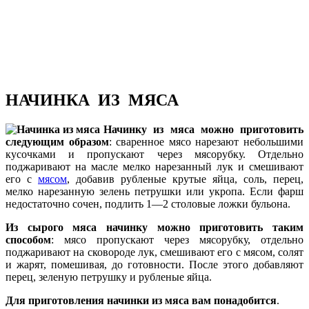
НАЧИНКА ИЗ МЯСА
Начинку из мяса можно приготовить
следующим образом
: сваренное мясо нарезают небольшими
кусочками и пропускают через мясорубку. Отдельно
поджаривают на масле мелко нарезанный лук и смешивают
его с
мясом
, добавив рубленые крутые яйца, соль, пе­рец,
мелко нарезанную зелень петрушки или укропа. Если фарш
недостаточно со­чен, подлить 1—2 столовые ложки бульона.
Из сырого мяса начинку можно пригото­вить таким
способом
: мясо пропускают че­рез мясорубку, отдельно
поджаривают на сковороде лук, смешивают его с мясом, со­лят
и жарят, помешивая, до готовности. После этого добавляют
перец, зеленую петрушку и рубленые яйца.
Для приготовления начинки из мяса вам понадобится
.