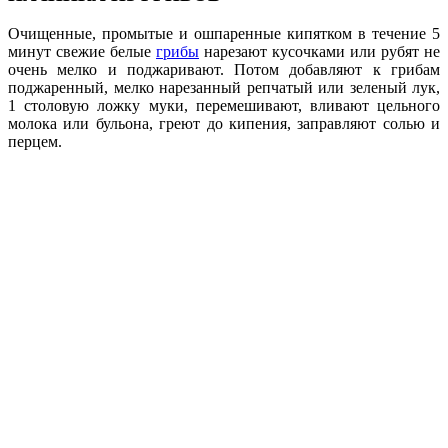
Очищенные, промытые и ошпаренные кипятком в течение 5
минут свежие белые
грибы
нарезают кусочками или рубят не
очень мелко и поджаривают. Потом добав­ляют к грибам
поджаренный, мелко наре­занный репчатый или зеленый лук,
1 столовую ложку муки, перемешивают, влива­ют цельного
молока или бульона, греют до кипения, заправляют солью и
перцем.