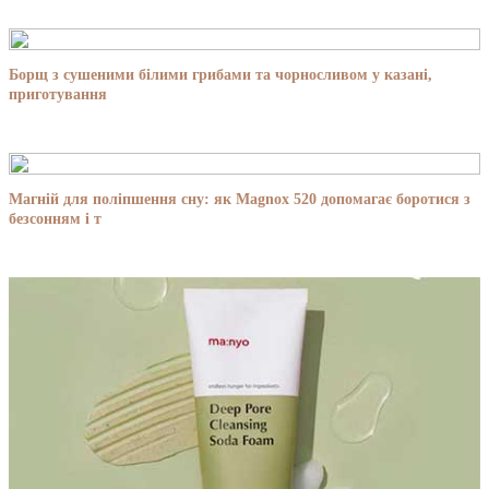
Борщ з сушеними білими грибами та чорносливом у казані,
приготування
Магній для поліпшення сну: як Magnox 520 допомагає боротися з
безсонням і т