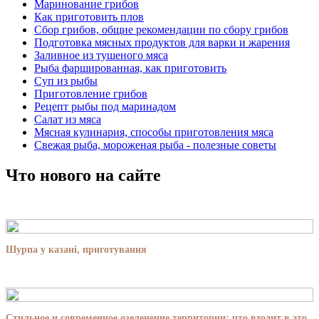
Маринование грибов
Как приготовить плов
Сбор грибов, общие рекомендации по сбору грибов
Подготовка мясных продуктов для варки и жарения
Заливное из тушеного мяса
Рыба фаршированная, как приготовить
Суп из рыбы
Приготовление грибов
Рецепт рыбы под маринадом
Салат из мяса
Мясная кулинария, способы приготовления мяса
Свежая рыба, мороженая рыба - полезные советы
Что нового на сайте
Шурпа у казані, приготування
Стильное и современное озеленение территории: что входит в это