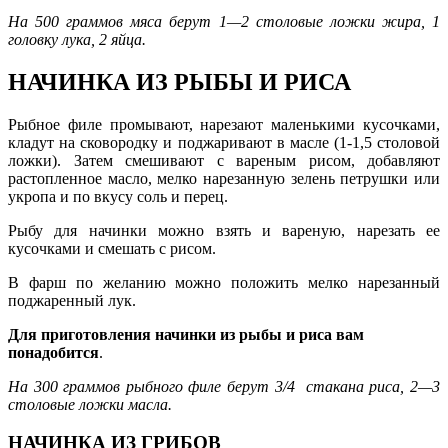
На 500 граммов мяса берут 1—2 столо­вые ложки жира, 1
головку лука, 2 яйца.
НАЧИНКА ИЗ РЫБЫ И РИСА
Рыбное филе промывают, нарезают ма­ленькими кусочками,
кладут на сковород­ку и поджаривают в масле (1-1,5 столо­вой
ложки). Затем смешивают с вареным рисом, добавляют
растопленное масло, мел­ко нарезанную зелень петрушки или
укропа и по вкусу соль и перец.
Рыбу для начинки можно взять и варе­ную, нарезать ее
кусочками и смешать с рисом.
В фарш по желанию можно положить мелко нарезанный
поджаренный лук.
Для приготовления начинки из рыбы и риса вам
понадобится
.
На 300 граммов рыбного филе берут 3/4 стакана риса, 2—3
столовые ложки масла.
НАЧИНКА ИЗ ГРИБОВ