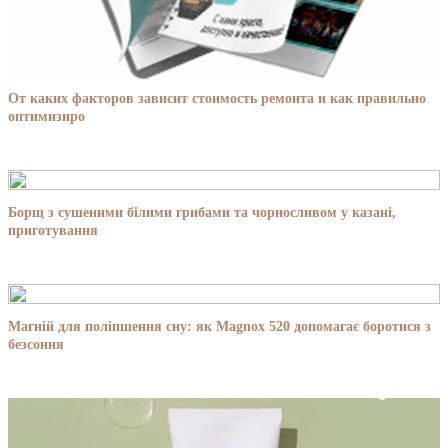
От каких факторов зависит стоимость ремонта и как правильно
оптимизиро
Борщ з сушеними білими грибами та чорносливом у казані,
приготування
Магній для поліпшення сну: як Magnox 520 допомагає боротися з
безсоння