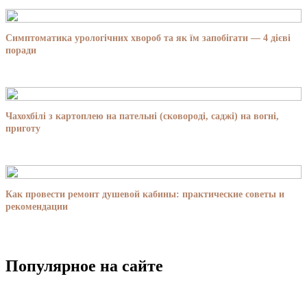
Симптоматика урологічних хвороб та як їм запобігати — 4 дієві
поради
Чахохбілі з картоплею на пательні (сковороді, саджі) на вогні,
приготу
Как провести ремонт душевой кабины: практические советы и
рекомендации
Популярное на сайте