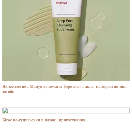
Як косметика Manyo допомагає боротися з акне: найефективніші
засоби
Бігос по-гуцульськи в казані, приготування