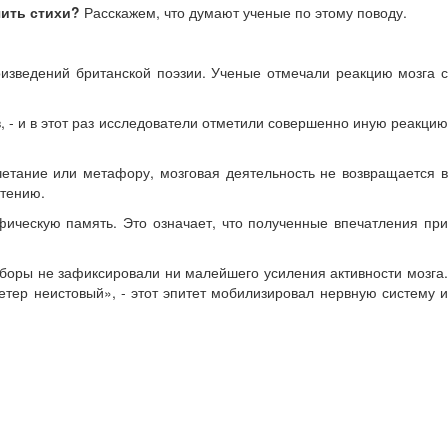
чить стихи?
Расскажем, что думают ученые по этому поводу.
изведений британской поэзии. Ученые отмечали реакцию мозга с
 - и в этот раз исследователи отметили совершенно иную реакцию
четание или метафору, мозговая деятельность не возвращается в
чтению.
фическую память. Это означает, что полученные впечатления при
боры не зафиксировали ни малейшего усиления активности мозга.
етер неистовый», - этот эпитет мобилизировал нервную систему и