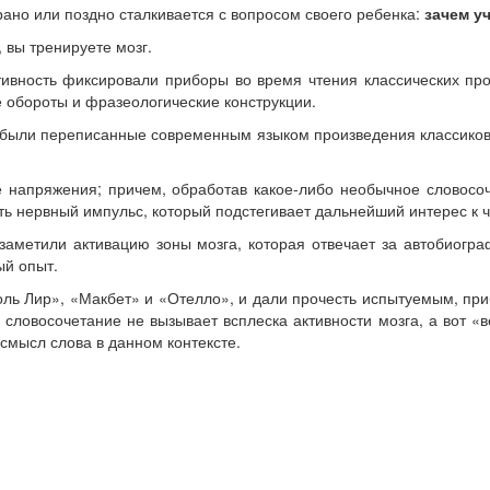
ано или поздно сталкивается с вопросом своего ребенка:
зачем у
 вы тренируете мозг.
ивность фиксировали приборы во время чтения классических про
е обороты и фразеологические конструкции.
 были переписанные современным языком произведения классиков,
е напряжения; причем, обработав какое-либо необычное словосо
ть нервный импульс, который подстегивает дальнейший интерес к 
заметили активацию зоны мозга, которая отвечает за автобиогра
ый опыт.
ль Лир», «Макбет» и «Отелло», и дали прочесть испытуемым, при
словосочетание не вызывает всплеска активности мозга, а вот «в
 смысл слова в данном контексте.