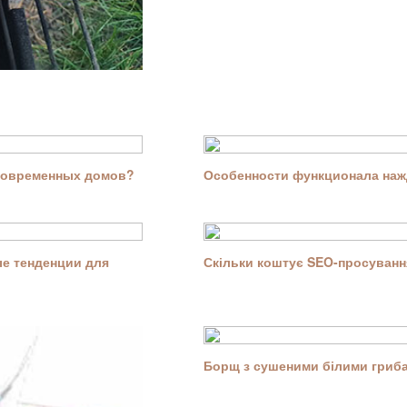
современных домов?
Особенности функционала нажд
е тенденции для
Скільки коштує SEO-просування
Борщ з сушеними білими гриба