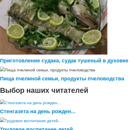
Приготовление судака, судак тушеный в духовке
Пища пчелиной семьи, продукты пчеловодства
Выбор наших читателей
Стенгазета на день рожден...
Трудовое воспитание детей...