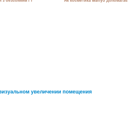
 з безсонням і т
Як косметика Manyo допомагає 
 визуальном увеличении помещения