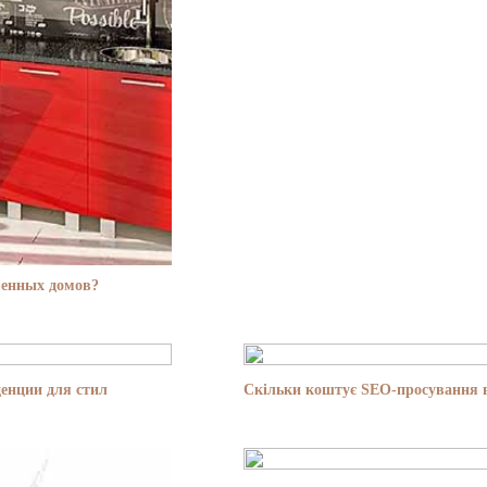
менных домов?
енции для стил
Скільки коштує SEO-просування в