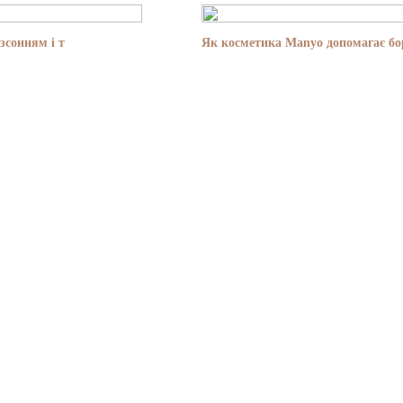
зсонням і т
Як косметика Manyo допомагає бор