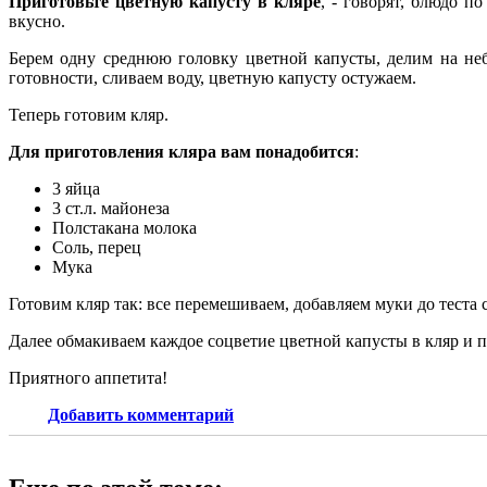
Приготовьте цветную капусту в кляре
, - говорят, блюдо п
вкусно.
Берем одну среднюю головку цветной капусты, делим на не
готовности, сливаем воду, цветную капусту остужаем.
Теперь готовим кляр.
Для приготовления кляра вам понадобится
:
3 яйца
3 ст.л. майонеза
Полстакана молока
Соль, перец
Мука
Готовим кляр так: все перемешиваем, добавляем муки до теста
Далее обмакиваем каждое соцветие цветной капусты в кляр и 
Приятного аппетита!
Добавить комментарий