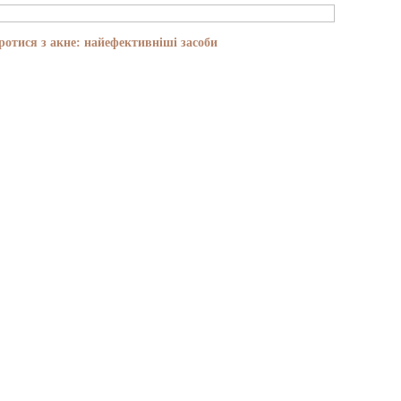
отися з акне: найефективніші засоби