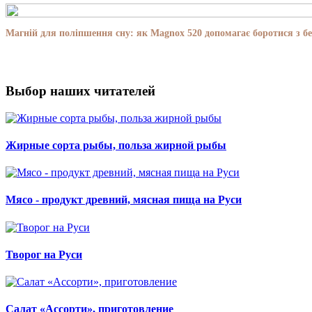
Магній для поліпшення сну: як Magnox 520 допомагає боротися з бе
Выбор наших читателей
Жирные сорта рыбы, польза жирной рыбы
Мясо - продукт древний, мясная пища на Руси
Творог на Руси
Салат «Ассорти», приготовление