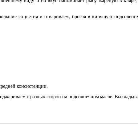
о внешнему виду и на вкус напоминает рыбу жареную в кляре,
большие соцветия и отвариваем, бросая в кипящую подсоленн
 средней консистенции.
поджариваем с разных сторон на подсолнечном масле. Выкладыва