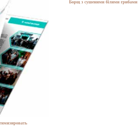
Борщ з сушеними білими грибами 
птимизировать