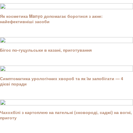
Як косметика Manyo допомагає боротися з акне:
найефективніші засоби
Бігос по-гуцульськи в казані, приготування
Симптоматика урологічних хвороб та як їм запобігати — 4
дієві поради
Чахохбілі з картоплею на пательні (сковороді, саджі) на вогні,
приготу