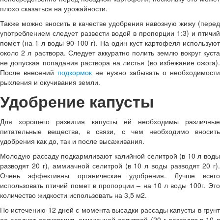
плохо сказаться на урожайности.
Также можно вносить в качестве удобрения навозную жижу (перед
употреблением следует развести водой в пропорции 1:3) и птичий
помет (на 1 л воды 90-100 г). На один куст картофеля используют
около 2 л раствора. Следует аккуратно полить землю вокруг куста
не допуская попадания раствора на листья (во избежание ожога).
После внесений
подкормок
не нужно забывать о необходимости
рыхления и окучивания земли.
Удобрение капусты
Для хорошего развития капусты ей необходимы различные
питательные вещества, в связи, с чем необходимо вносить
удобрения как до, так и после высаживания.
Молодую рассаду подкармливают калийной селитрой (в 10 л воды
разводят 20 г), аммиачной селитрой (в 10 л воды разводят 20 г).
Очень эффективны органические удобрения. Лучше всего
использовать птичий помет в пропорции – на 10 л воды 100г. Это
количество жидкости использовать на 3,5 м2.
По истечению 12 дней с момента высадки рассады капусты в грунт
ее следует подкормить аммиачной селитрой (20 г разводят в 10 л