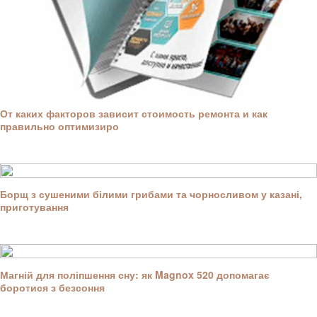
От каких факторов зависит стоимость ремонта и как
правильно оптимизиро
Борщ з сушеними білими грибами та чорносливом у казані,
приготування
Магній для поліпшення сну: як Magnox 520 допомагає
боротися з безсоння