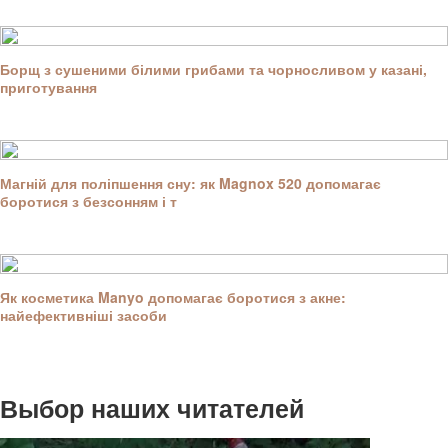
Борщ з сушеними білими грибами та чорносливом у казані,
приготування
Магній для поліпшення сну: як Magnox 520 допомагає
боротися з безсонням і т
Як косметика Manyo допомагає боротися з акне:
найефективніші засоби
Выбор наших читателей