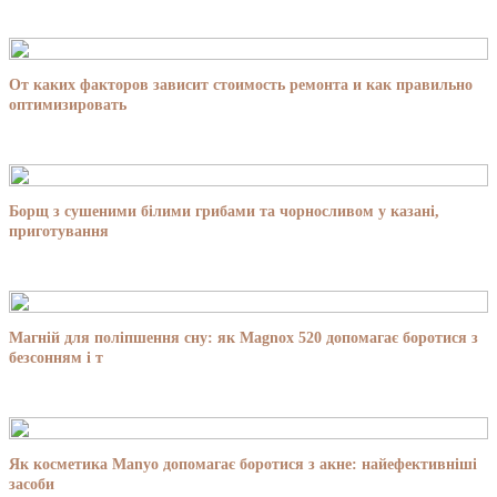
От каких факторов зависит стоимость ремонта и как правильно
оптимизировать
Борщ з сушеними білими грибами та чорносливом у казані,
приготування
Магній для поліпшення сну: як Magnox 520 допомагає боротися з
безсонням і т
Як косметика Manyo допомагає боротися з акне: найефективніші
засоби