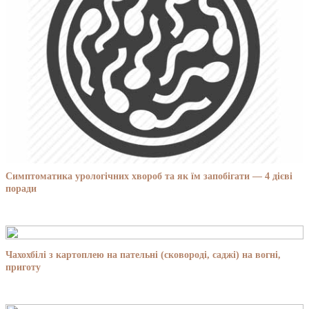
Симптоматика урологічних хвороб та як їм запобігати — 4 дієві
поради
Чахохбілі з картоплею на пательні (сковороді, саджі) на вогні,
приготу