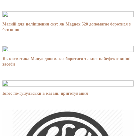
Магній для поліпшення сну: як Magnox 520 допомагає боротися з
безсоння
Як косметика Manyo допомагає боротися з акне: найефективніші
засоби
Бігос по-гуцульськи в казані, приготування