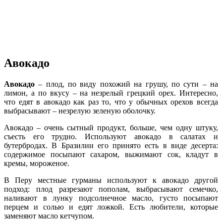
Авокадо
Авокадо
– плод, по виду похожий на грушу, по сути – на
лимон, а по вкусу – на незрелый грецкий орех. Интересно,
что едят в авокадо как раз то, что у обычных орехов всегда
выбрасывают – незрелую зеленую оболочку.
Авокадо – очень сытный продукт, больше, чем одну штуку,
съесть его трудно. Используют авокадо в салатах и
бутербродах. В Бразилии его принято есть в виде десерта:
содержимое посыпают сахаром, выжимают сок, кладут в
кремы, мороженое.
В Перу местные гурманы используют к авокадо другой
подход: плод разрезают пополам, выбрасывают семечко,
наливают в лунку подсолнечное масло, густо посыпают
перцем и солью и едят ложкой. Есть любители, которые
заменяют масло кетчупом.