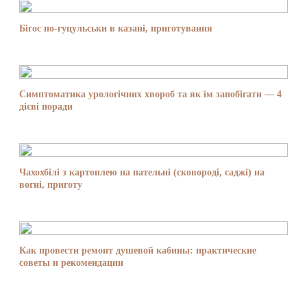
Бігос по-гуцульськи в казані, приготування
Симптоматика урологічних хвороб та як їм запобігати — 4
дієві поради
Чахохбілі з картоплею на пательні (сковороді, саджі) на
вогні, приготу
Как провести ремонт душевой кабины: практические
советы и рекомендации