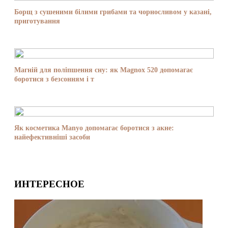
Борщ з сушеними білими грибами та чорносливом у казані,
приготування
Магній для поліпшення сну: як Magnox 520 допомагає
боротися з безсонням і т
Як косметика Manyo допомагає боротися з акне:
найефективніші засоби
ИНТЕРЕСНОЕ