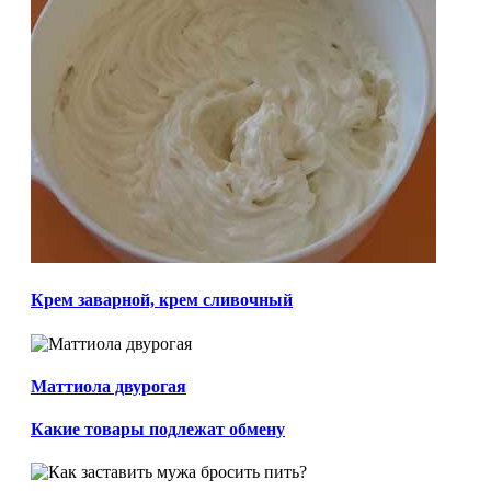
Крем заварной, крем сливочный
Маттиола двурогая
Какие товары подлежат обмену