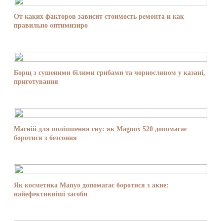
От каких факторов зависит стоимость ремонта и как
правильно оптимизиро
Борщ з сушеними білими грибами та чорносливом у казані,
приготування
Магній для поліпшення сну: як Magnox 520 допомагає
боротися з безсоння
Як косметика Manyo допомагає боротися з акне:
найефективніші засоби