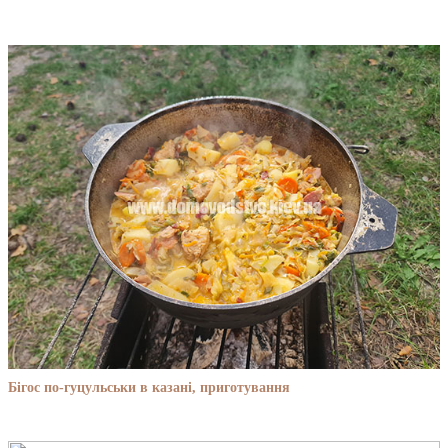
Бігос по-гуцульськи в казані, приготування