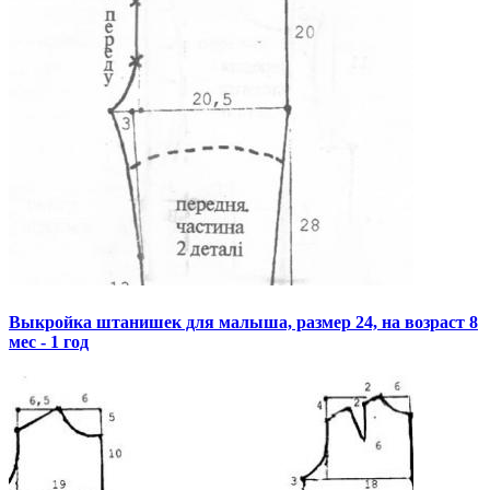
Выкройка штанишек для малыша, размер 24, на возраст 8
мес - 1 год