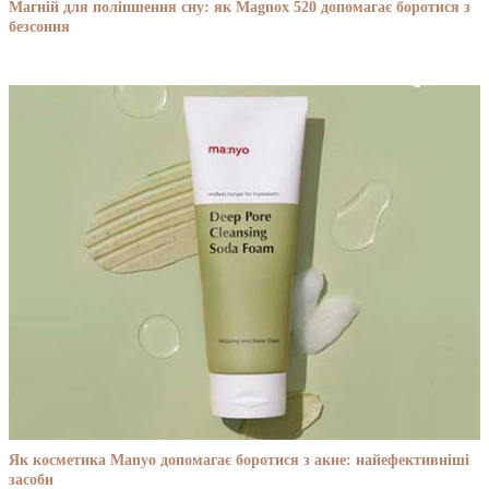
Магній для поліпшення сну: як Magnox 520 допомагає боротися з
безсоння
Як косметика Manyo допомагає боротися з акне: найефективніші
засоби