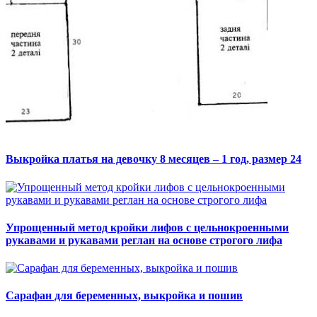
Выкройка платья на девочку 8 месяцев – 1 год, размер 24
Упрощенный метод кройки лифов с цельнокроенными
рукавами и рукавами реглан на основе строгого лифа
Сарафан для беременных, выкройка и пошив