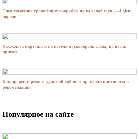
Симптоматика урологічних хвороб та як їм запобігати — 4 дієві
поради
Чахохбілі з картоплею на пательні (сковороді, саджі) на вогні,
приготу
Как провести ремонт душевой кабины: практические советы и
рекомендации
Популярное на сайте