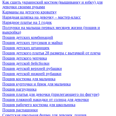
Как сшить украинский костюм (вышиванку и юбку) для
девочки своими руками
Карманы на детскую кроватку
Нарядная шляпка на девочку – мастер-класс
Нарядное платье на 1 годик
Ползунки на малыша первых месяцев жизни (пошив и
выкройка)
Пошив детских комбинаций
Пошив детских трусиков и майки
Пошив детских штанишек
Пошив детского платья 28 размера с вытачкой от плеча
Пошив детского чепчика
Пошив детской бейсболки
Пошив детской верхней рубашки
Пошив детской нижней рубашки
Пошив костюма для мальчика
Пошив курточки и брюк для мальчика
Пошив нагрудника
Пошив платья для девочки (прилегающего по фигуре)
Пошив пляжной накидки от солнца для девочки
Пошив рабочего костюма для школьника
Пошив распашонки
Советская школьная форма для девочек, пошив