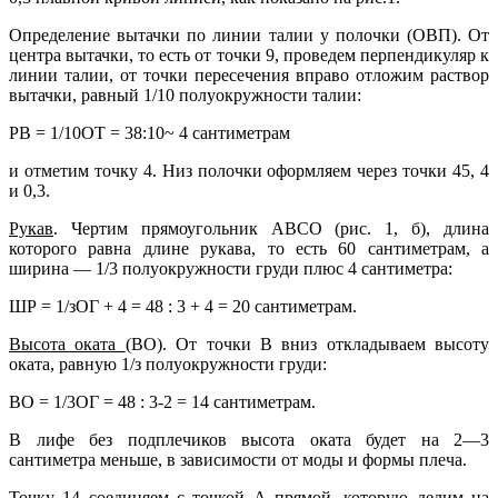
Определение вытачки по линии талии у полочки (ОВП). От
центра вытачки, то есть от точки 9, проведем перпендикуляр к
линии талии, от точки пересечения вправо отложим раствор
вытачки, равный 1/10 полуокружности талии:
РВ = 1/10ОТ = 38:10~ 4 сантиметрам
и отметим точку 4. Низ полочки оформляем через точки 45, 4
и 0,3.
Рукав
. Чертим прямоугольник АВСО (рис. 1, б), длина
которого равна длине рукава, то есть 60 сантиметрам, а
ширина — 1/3 полуокружности груди плюс 4 сантиметра:
ШР = 1/зОГ + 4 = 48 : 3 + 4 = 20 сантиметрам.
Высота оката
(ВО). От точки В вниз откладываем высоту
оката, равную 1/з полуокружности груди:
ВО = 1/3ОГ = 48 : 3-2 = 14 сантиметрам.
В лифе без подплечиков высота оката будет на 2—3
сантиметра меньше, в зависимости от моды и формы плеча.
Точку 14 соединяем с точкой А прямой, которую делим на