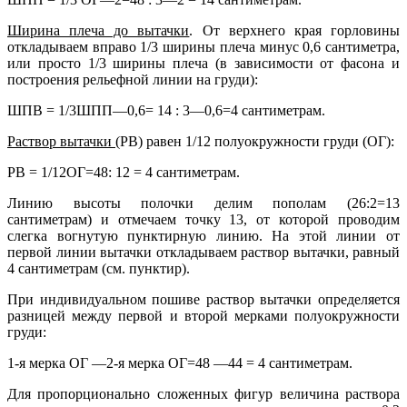
Ширина плеча до вытачки
. От верхнего края горловины
откладываем вправо 1/3 ширины плеча минус 0,6 сантиметра,
или просто 1/3 ширины плеча (в зависимости от фасона и
построения рельефной линии на груди):
ШПВ = 1/3ШПП—0,6= 14 : 3—0,6=4 сантиметрам.
Раствор вытачки
(РВ) равен 1/12 полуокружности груди (ОГ):
РВ = 1/12ОГ=48: 12 = 4 сантиметрам.
Линию высоты полочки делим пополам (26:2=13
сантиметрам) и отмечаем точку 13, от которой проводим
слегка вогнутую пунктирную линию. На этой линии от
первой линии вытачки откладываем раствор вытачки, равный
4 сантиметрам (см. пунктир).
При индивидуальном пошиве раствор вытачки определяется
разницей между первой и второй мерками полуокружности
груди:
1-я мерка ОГ —2-я мерка ОГ=48 —44 = 4 сантиметрам.
Для пропорционально сложенных фигур величина раствора