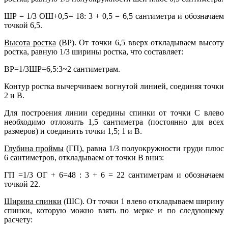
ШР = 1/3 ОШ+0,5= 18: 3 + 0,5 = 6,5 сантиметра и обозначаем
точкой 6,5.
Высота ростка
(ВР). От точки 6,5 вверх откладываем высоту
ростка, равную 1/3 ширины ростка, что составляет:
ВР=1/3ШР=6,5:3~2 сантиметрам.
Контур ростка вычерчиваем вогнутой линией, соединяя точки
2 и В.
Для построения линии середины спинки от точки С влево
необходимо отложить 1,5 сантиметра (постоянно для всех
размеров) и соединить точки 1,5; 1 и В.
Глубина проймы
(ГП), равна 1/3 полуокружности груди плюс
6 сантиметров, откладываем от точки В вниз:
ГП =1/3 ОГ + 6=48 : 3 + 6 = 22 сантиметрам и обозначаем
точкой 22.
Ширина спинки
(ШС). От точки 1 влево откладываем ширину
спинки, которую можно взять по мерке и по следующему
расчету: