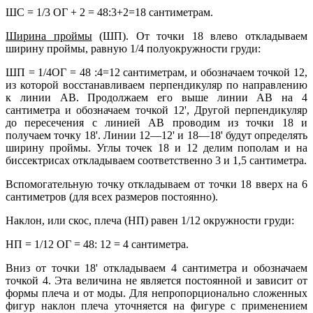
ШС = 1/3 ОГ + 2 = 48:3+2=18 сантиметрам.
Ширина проймы
(ШП). От точки 18 влево откладываем
ширину проймы, равную 1/4 полуокружности груди:
ШП = 1/4ОГ = 48 :4=12 сантиметрам, и обозначаем точкой 12,
из которой восстанавливаем перпендикуляр по направлению
к линии АВ. Продолжаем его выше линии АВ на 4
сантиметра и обозначаем точкой 12', Другой перпендикуляр
до пересечения с линией АВ проводим из точки 18 и
получаем точку 18'. Линии 12—12' и 18—18' будут определять
ширину проймы. Углы точек 18 и 12 делим пополам и на
биссектрисах откладываем соответственно 3 и 1,5 сантиметра.
Вспомогательную точку откладываем от точки 18 вверх на 6
сантиметров (для всех размеров постоянно).
Наклон, или скос, плеча (НП) равен 1/12 окружности груди:
НП = 1/12 ОГ = 48: 12 = 4 сантиметра.
Вниз от точки 18' откладываем 4 сантиметра и обозначаем
точкой 4. Эта величина не является постоянной и зависит от
формы плеча и от моды. Для непропорционально сложенных
фигур наклон плеча уточняется на фигуре с применением