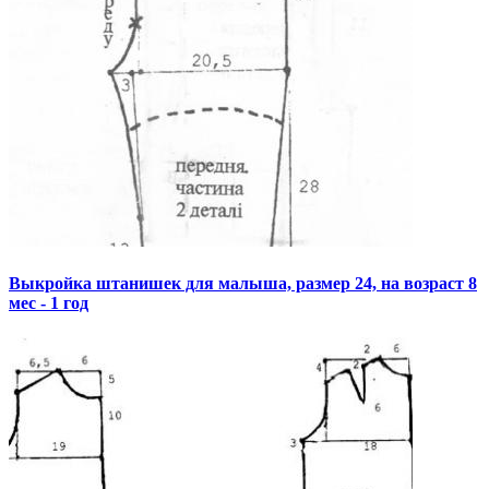
Выкройка штанишек для малыша, размер 24, на возраст 8
мес - 1 год