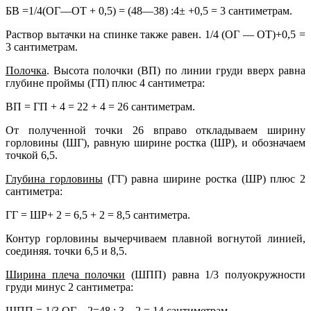
БВ =1/4(ОГ—ОТ + 0,5) = (48—38) :4± +0,5 = 3 сантиметрам.
Раствор вытачки на спинке также равен. 1/4 (ОГ — ОТ)+0,5 =
3 сантиметрам.
Полочка
. Высота полочки (ВП) по линии груди вверх равна
глубине проймы (ГП) плюс 4 сантиметра:
ВП = ГП + 4 = 22 + 4 = 26 сантиметрам.
От полученной точки 26 вправо откладываем ширину
горловины (ШГ), равную ширине ростка (ШР), и обозначаем
точкой 6,5.
Глубина горловины
(ГГ) равна ширине ростка (ШР) плюс 2
сантиметра:
ГГ = ШР+ 2 = 6,5 + 2 = 8,5 сантиметра.
Контур горловины вычерчиваем плавной вогнутой линией,
соединяя. точки 6,5 и 8,5.
Ширина плеча полочки
(ШПП) равна 1/3 полуокружности
груди минус 2 сантиметра:
ШПП = 1/3 ОГ—2=48 : 3—2 = 14 сантиметрам.