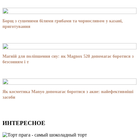
Борщ з сушеними білими грибами та чорносливом у казані,
приготування
Магній для поліпшення сну: як Magnox 520 допомагає боротися з
безсонням і т
Як косметика Manyo допомагає боротися з акне: найефективніші
засоби
ИНТЕРЕСНОЕ