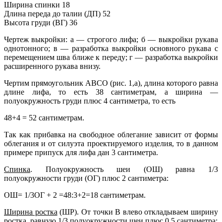
Ширина спинки 18
Длина переда до талии (ДП) 52
Высота груди (ВГ) 36
Чертеж выкройки: а — строгого лифа; б — выкройки рукава
однотонного; в — разработка выкройки основного рукава с
перемещением шва ближе к переду; г — разработка выкройки
расширенного рукава внизу.
Чертим прямоугольник АВСО (рис. 1,а), длина которого равна
длине лифа, то есть 38 сантиметрам, а ширина —
полуокружность груди плюс 4 сантиметра, то есть
48+4 = 52 сантиметрам.
Так как прибавка на свободное облегание зависит от формы
облегания и от силуэта проектируемого изделия, то в данном
примере припуск для лифа дан 3 сантиметра.
Спинка
. Полуокружность шеи (ОШ) равна 1/3
полуокружности груди (ОГ) плюс 2 сантиметра:
ОШ= 1/3ОГ + 2 =48:3+2=18 сантиметрам.
Ширина ростка
(ШР). От точки В влево откладываем ширину
ростка, равную 1/3 полуокружности шеи плюс 0,5 сантиметра: