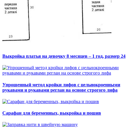
Выкройка платья на девочку 8 месяцев – 1 год, размер 24
Упрощенный метод кройки лифов с цельнокроенными
рукавами и рукавами реглан на основе строгого лифа
Сарафан для беременных, выкройка и пошив