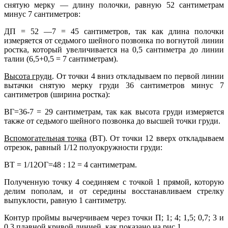
снятую мерку — длину полочки, равную 52 сантиметрам
минус 7 сантиметров:
ДП = 52 —7 = 45 сантиметров, так как длина полочки
измеряется от седьмого шейного позвонка по вогнутой линии
ростка, который увеличивается на 0,5 сантиметра до линии
талии (6,5+0,5 = 7 сантиметрам).
Высота груди
. От точки 4 вниз откладываем по первой линии
вытачки снятую мерку груди 36 сантиметров минус 7
сантиметров (ширина ростка):
ВГ=36-7 = 29 сантиметрам, так как высота груди измеряется
также от седьмого шейного позвонка до высшей точки груди.
Вспомогательная точка
(ВТ). От точки 12 вверх откладываем
отрезок, равный 1/12 полуокружности груди:
ВТ = 1/12ОГ=48 : 12 = 4 сантиметрам.
Полученную точку 4 соединяем с точкой 1 прямой, которую
делим пополам, и от середины восстанавливаем стрелку
выпуклости, равную 1 сантиметру.
Контур проймы вычерчиваем через точки П; 1; 4; 1,5; 0,7; 3 и
0,3 плавной кривой линией, как показано на рис.1.