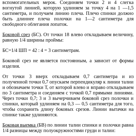
вспомогательных мерок. Соединяем точки 2 и 4 слегка
вогнутой линией, которую удлиняем за точку 4 на 1 —1,5
сантиметра, и получаем линию плеча. Плечо спинки должно
быть длиннее плеча полочки на 1—2 сантиметра для
свободного облегания лопаток.
Боковой срез
(БС). От точки 18 влево откладываем величину,
равную 1/4 ширины проймы:
БС=1/4 ШП = 42 : 4 = 3 сантиметрам.
Боковой срез не является постоянным, а зависит от формы
изделия.
От точки 3 вверх откладываем 0,7 сантиметра и из
полученной точки 0,7 опускаем перпендикуляр к линии талии
и обозначаем точки Т, от которой влево и вправо откладываем
по 3 сантиметра и соединяем с точкой 0,7 прямыми линиями.
Через точки 0,7; 3 и 3 вычерчиваем боковой срез полочки и
спинки, который удлиняем на 0,3 — 0,5 сантиметра для того,
чтобы сохранить длину боковых срезов. Линии вытачки на
спинке также удлиняются.
Боковая выемка
(БВ) по линии талии спинки и полочки равна
1/4 разницы между полуокружностями груди и талии: