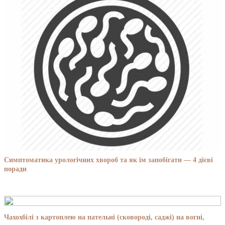
Симптоматика урологічних хвороб та як їм запобігати — 4 дієві
поради
Чахохбілі з картоплею на пательні (сковороді, саджі) на вогні,