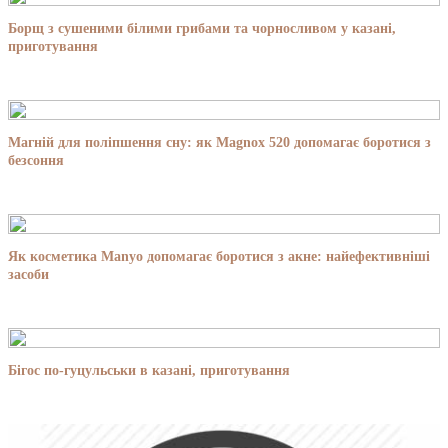
Борщ з сушеними білими грибами та чорносливом у казані,
приготування
Магній для поліпшення сну: як Magnox 520 допомагає боротися з
безсоння
Як косметика Manyo допомагає боротися з акне: найефективніші
засоби
Бігос по-гуцульськи в казані, приготування