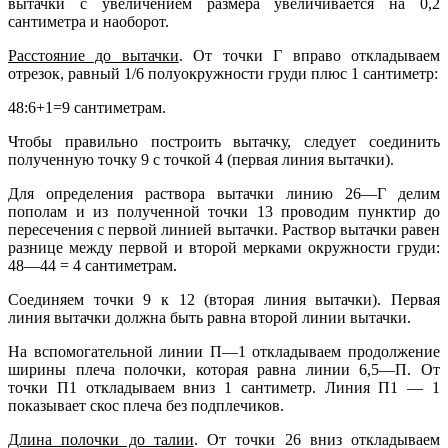
вытачки с увеличением размера увеличивается на 0,2
сантиметра и наоборот.
Расстояние до вытачки
. От точки Г вправо откладываем
отрезок, равный 1/6 полуокружности груди плюс 1 сантиметр:
48:6+1=9 сантиметрам.
Чтобы правильно построить вытачку, следует соединить
полученную точку 9 с точкой 4 (первая линия вытачки).
Для определения раствора вытачки линию 26—Г делим
пополам и из полученной точки 13 проводим пунктир до
пересечения с первой линией вытачки. Раствор вытачки равен
разнице между первой и второй мерками окружности груди:
48—44 = 4 сантиметрам.
Соединяем точки 9 к 12 (вторая линия вытачки). Первая
линия вытачки должна быть равна второй линии вытачки.
На вспомогательной линии П—1 откладываем продолжение
ширины плеча полочки, которая равна линии 6,5—П. От
точки П1 откладываем вниз 1 сантиметр. Линия П1 — 1
показывает скос плеча без подплечиков.
Длина полочки до талии
. От точки 26 вниз откладываем