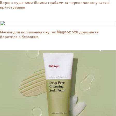
Борщ з сушеними білими грибами та чорносливом у казані,
приготування
Магній для поліпшення сну: як Magnox 520 допомагає
боротися з безсоння