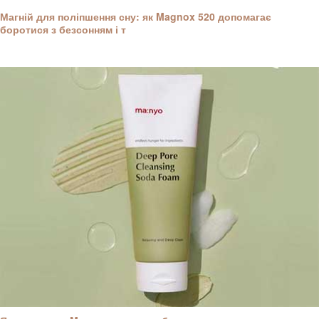
Магній для поліпшення сну: як Magnox 520 допомагає
боротися з безсонням і т