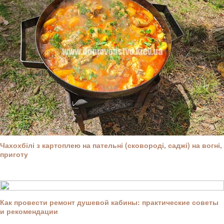
Чахохбілі з картоплею на пательні (сковороді, саджі) на вогні,
приготу
Как провести ремонт душевой кабины: практические советы
и рекомендации