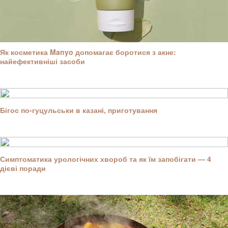
Як косметика Manyo допомагає боротися з акне:
найефективніші засоби
Бігос по-гуцульськи в казані, приготування
Симптоматика урологічних хвороб та як їм запобігати — 4
дієві поради