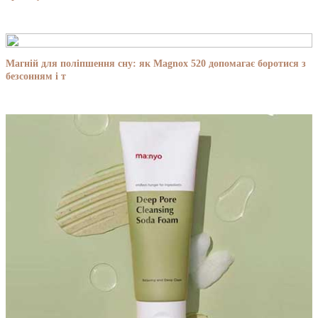
Магній для поліпшення сну: як Magnox 520 допомагає боротися з
безсонням і т