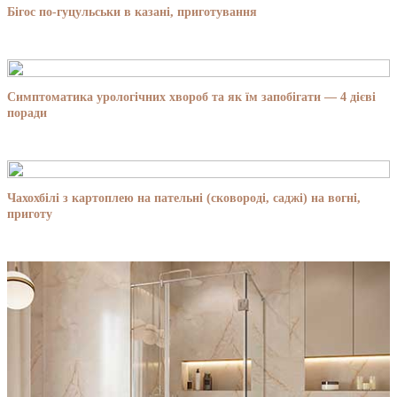
Бігос по-гуцульськи в казані, приготування
Симптоматика урологічних хвороб та як їм запобігати — 4 дієві
поради
Чахохбілі з картоплею на пательні (сковороді, саджі) на вогні,
приготу