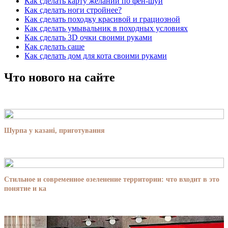
Как сделать карту желаний по фен-шуй
Как сделать ноги стройнее?
Как сделать походку красивой и грациозной
Как сделать умывальник в походных условиях
Как сделать 3D очки своими руками
Как сделать саше
Как сделать дом для кота своими руками
Что нового на сайте
Шурпа у казані, приготування
Стильное и современное озеленение территории: что входит в это
понятие и ка