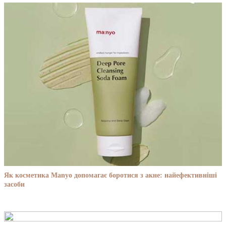
Як косметика Manyo допомагає боротися з акне: найефективніші
засоби