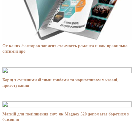
От каких факторов зависит стоимость ремонта и как правильно
оптимизиро
Борщ з сушеними білими грибами та чорносливом у казані,
приготування
Магній для поліпшення сну: як Magnox 520 допомагає боротися з
безсоння