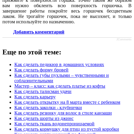
прижмите к поверхности горшка. Точно таким же образом
вам нужно обклеить всю поверхность горшочка. В
завершение работы покройте весь горшочек бесцветным
лаком. Не трогайте горшочек, пока не высохнет, и только
потом используйте по назначению.
Добавить комментарий
JComments
Еще по этой теме:
Как сделать педикюр в домашних условиях
Как сделать форму бровей
Как сделать губы пухлыми – чувственными и
соблазнительными
Мастер – класс: как сделать платье из кофты
Как сделать талисман удачи
Как сделать карьеру
Как сделать открытку на 8 марта вместе с ребенком
Как сделать заколки - клубнички
Как сделать резинку для волос в стиле канзаши
Как сделать шорты из джинс
Как сделать ткань водонепроницаемой
Как сделать кормушку для птиц из пустой коробки