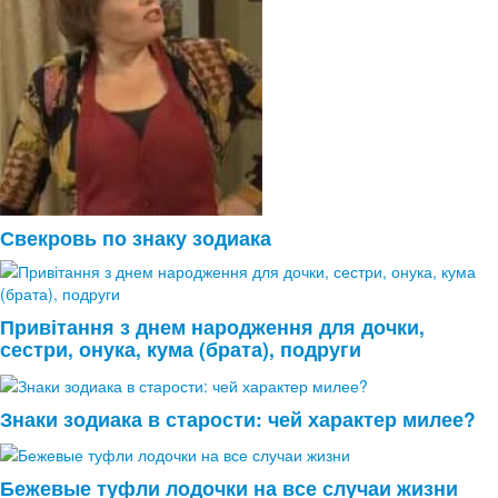
Свекровь по знаку зодиака
Привітання з днем народження для дочки,
сестри, онука, кума (брата), подруги
Знаки зодиака в старости: чей характер милее?
Бежевые туфли лодочки на все случаи жизни