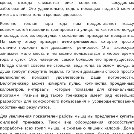
крови, отсюда снижается риск сердечно – сосудистых
заболеваний. Это удивительно, ведь с помощью педалей можно
иметь отличное тело и крепкое здоровье.
Конечно, теплая пора года нам предоставляет массу
возможностей проводить тренировки на улице, но как только дожди
и холода, все, велопрогулки, к сожалению, приходится прекратить.
На смену этому приходят
велотренажеры
, которые прост
отлично подходят для домашних тренировок. Этот аксессуар
занимает мало места и им можно пользоваться в любое время
года и суток. Это, наверное, самое большое его преимущество.
Погода станет совсем не страшна, ведь когда за окном дождь, а
душа требует покрутить педали, то такой домашний способ просто
великолепно поможет удовлетворить Ваши потребности.
Велотренажер может измерять пульс, количества проеденных
километров, интервалы, которые показаны для специальных
программ. Разный вид такого тренажера имеет ряд новейших
разработок для комфортного пользования и усовершенствования
собственных результатов.
Для увеличения показателей работы мышц мы предлагаем
купить
силовой тренажер
. Такой вид оборудования способствуе
проработке всех групп мышц, и сжиганию лишних калорий. Дома
или в тренажерном зале силовой тренажер будет идеальным