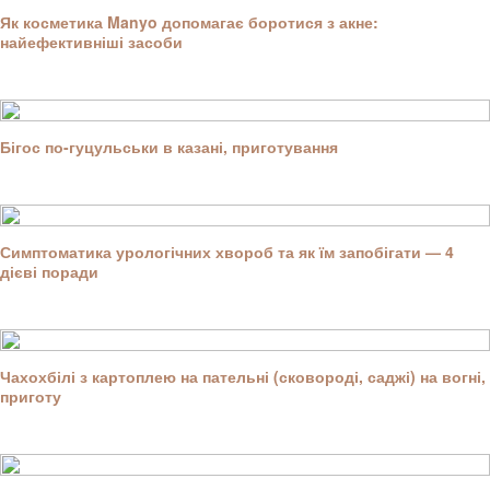
Як косметика Manyo допомагає боротися з акне:
найефективніші засоби
Бігос по-гуцульськи в казані, приготування
Симптоматика урологічних хвороб та як їм запобігати — 4
дієві поради
Чахохбілі з картоплею на пательні (сковороді, саджі) на вогні,
приготу