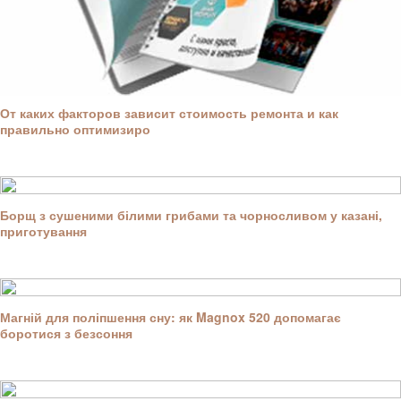
От каких факторов зависит стоимость ремонта и как
правильно оптимизиро
Борщ з сушеними білими грибами та чорносливом у казані,
приготування
Магній для поліпшення сну: як Magnox 520 допомагає
боротися з безсоння