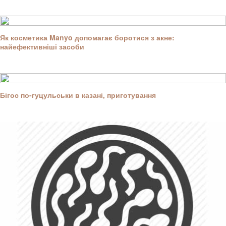
Як косметика Manyo допомагає боротися з акне:
найефективніші засоби
Бігос по-гуцульськи в казані, приготування