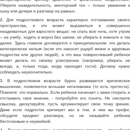
Уберите назидательность, менторский тон – только уважение к
сыну или дочери и разговор на равных.
2. Для подросткового возраста характерно отстаивание своего
пространства, и это может выражаться в совершенно
неадекватных для взрослого вещах: не спать всю ночь, хотя утром
– на учебу, ходить в мороз без шапки, не убирать в комнате и так
далее. Здесь главное договорится о принципиальном: что делать
категорически нельзя (если это наносит ущерб жизни и здоровью
подростка или других людей), а что ваш повзрослевший ребенок
может делать по своему усмотрению (например, убирать не
всегда, а, только тогда, когда приходят гости). Договор нужно
соблюдать неукоснительно.
3. В подростковом возрасте бурно развивается критическое
мышление, появляются вспышки негативизма (то есть протеста).
Помните: это нормально. Если ребенок начинает с вами спорить и
отстаивать свое мнение, - попробуйте его понять. Не смотрите
свысока, дискутируйте, пусть аргументирует свою точку зрения.
Даже если подросток критикует вас в том, в чем вы профи,
обсудите предмет разговора, но не называйте ребенка
бестолковым и неумейкой.
4. «Личное пространство» в подростковом возрасте – важнейшая