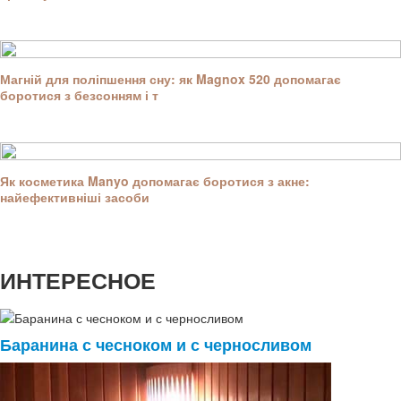
Магній для поліпшення сну: як Magnox 520 допомагає
боротися з безсонням і т
Як косметика Manyo допомагає боротися з акне:
найефективніші засоби
ИНТЕРЕСНОЕ
Баранина с чесноком и с черносливом