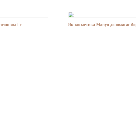
зсонням і т
Як косметика Manyo допомагає бор