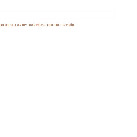
отися з акне: найефективніші засоби