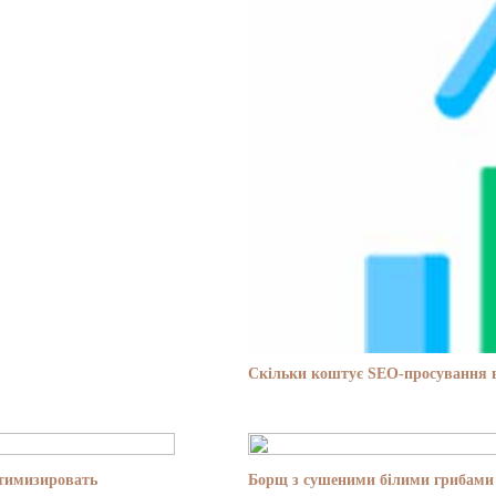
Скільки коштує SEO-просування в
птимизировать
Борщ з сушеними білими грибами 