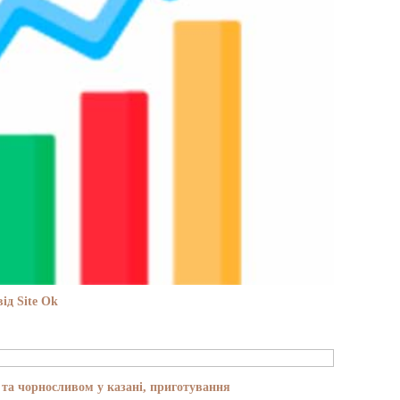
ід Site Ok
та чорносливом у казані, приготування