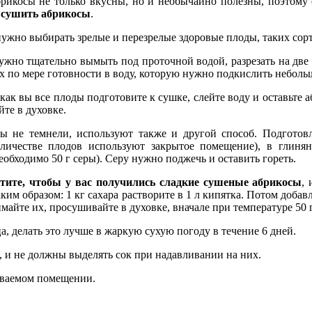
икосы не только вкусны, но и необычайно полезны, поэтому е
 сушить абрикосы
.
ужно выбирать зрелые и перезрелые здоровые плоды, таких сорто
жно тщательно вымыть под проточной водой, разрезать на две 
х по мере готовности в воду, которую нужно подкислить небол
 как вы все плоды подготовите к сушке, слейте воду и оставьте
те в духовке.
ы не темнели, используют также и другой способ. Подготов
личестве плодов используют закрытое помещение), в глинян
еобходимо 50 г серы). Серу нужно поджечь и оставить гореть.
тите, чтобы у вас получились сладкие сушеные абрикосы
,
аким образом: 1 кг сахара растворите в 1 л кипятка. Потом добав
майте их, просушивайте в духовке, вначале при температуре 50 г
 делать это лучше в жаркую сухую погоду в течение 6 дней.
и не должны выделять сок при надавливании на них.
иваемом помещении.