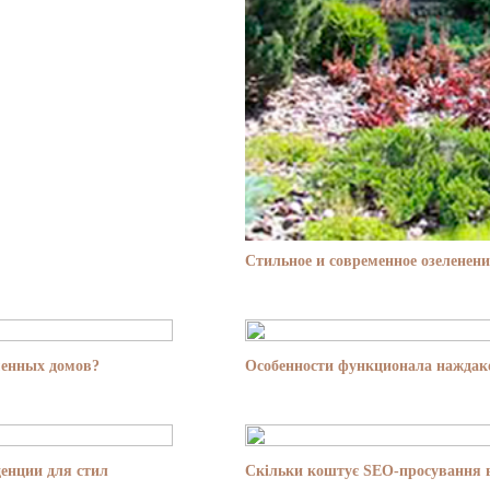
Стильное и современное озеленени
менных домов?
Особенности функционала наждако
енции для стил
Скільки коштує SEO-просування в