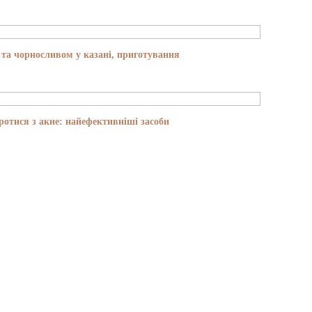
та чорносливом у казані, приготування
отися з акне: найефективніші засоби