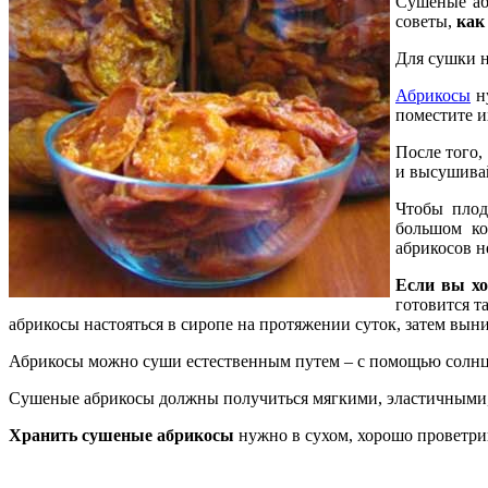
Сушеные абр
советы,
как
Для сушки н
Абрикосы
ну
поместите и
После того,
и высушивай
Чтобы плод
большом ко
абрикосов н
Если вы хо
готовится т
абрикосы настояться в сиропе на протяжении суток, затем выни
Абрикосы можно суши естественным путем – с помощью солнца,
Сушеные абрикосы должны получиться мягкими, эластичными, 
Хранить сушеные абрикосы
нужно в сухом, хорошо проветр