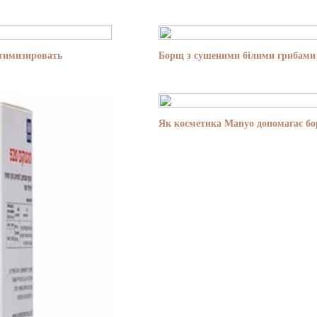
птимизировать
Борщ з сушеними білими грибами 
Як косметика Manyo допомагає бор