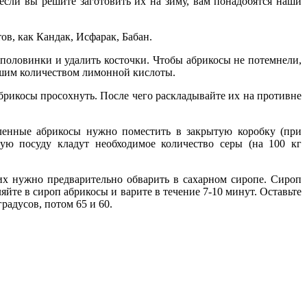
сли вы решите заготовить их на зиму, вам понадобятся наши
в, как Кандак, Исфарак, Бабан.
половинки и удалить косточки. Чтобы абрикосы не потемнели,
ьшим количеством лимонной кислоты.
 абрикосы просохнуть. После чего раскладывайте их на противне
ленные абрикосы нужно поместить в закрытую коробку (при
ую посуду кладут необходимое количество серы (на 100 кг
 их нужно предварительно обварить в сахарном сиропе. Сироп
ляйте в сироп абрикосы и варите в течение 7-10 минут. Оставьте
радусов, потом 65 и 60.