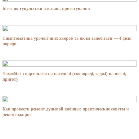
Бігос по-гуцульськи в казані, приготування
Симптоматика урологічних хвороб та як їм запобігати — 4 дієві
поради
Чахохбілі з картоплею на пательні (сковороді, саджі) на вогні,
приготу
Как провести ремонт душевой кабины: практические советы и
рекомендации