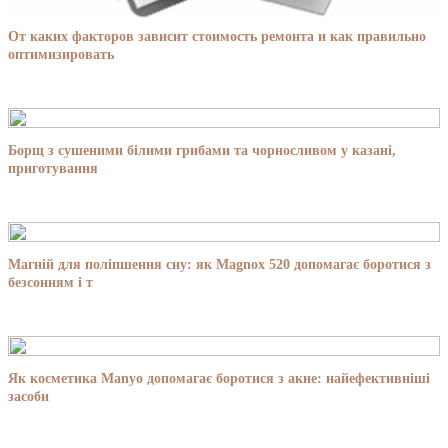
От каких факторов зависит стоимость ремонта и как правильно
оптимизировать
Борщ з сушеними білими грибами та чорносливом у казані,
приготування
Магній для поліпшення сну: як Magnox 520 допомагає боротися з
безсонням і т
Як косметика Manyo допомагає боротися з акне: найефективніші
засоби