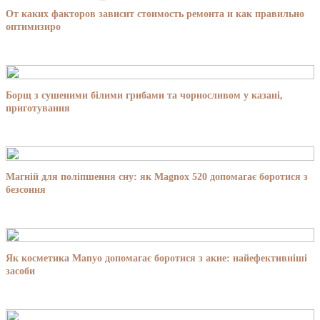
От каких факторов зависит стоимость ремонта и как правильно
оптимизиро
Борщ з сушеними білими грибами та чорносливом у казані,
приготування
Магній для поліпшення сну: як Magnox 520 допомагає боротися з
безсоння
Як косметика Manyo допомагає боротися з акне: найефективніші
засоби