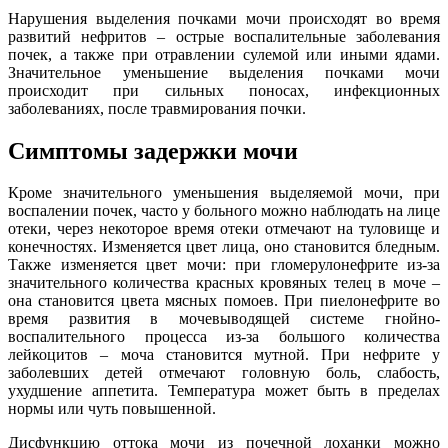
Нарушения выделения почками мочи происходят во время
развитий нефритов – острые воспалительные заболевания
почек, а также при отравлении сулемой или иными ядами.
Значительное уменьшение выделения почками мочи
происходит при сильных поносах, инфекционных
заболеваниях, после травмирования почки.
Симптомы задержки мочи
Кроме значительного уменьшения выделяемой мочи, при
воспалении почек, часто у больного можно наблюдать на лице
отеки, через некоторое время отеки отмечают на туловище и
конечностях. Изменяется цвет лица, оно становится бледным.
Также изменяется цвет мочи: при гломерулонефрите из-за
значительного количества красных кровяных телец в моче –
она становится цвета мясных помоев. При пиелонефрите во
время развития в мочевыводящей системе гнойно-
воспалительного процесса из-за большого количества
лейкоцитов – моча становится мутной. При нефрите у
заболевших детей отмечают головную боль, слабость,
ухудшение аппетита. Температура может быть в пределах
нормы или чуть повышенной.
Дисфункцию оттока мочи из почечной лоханки можно