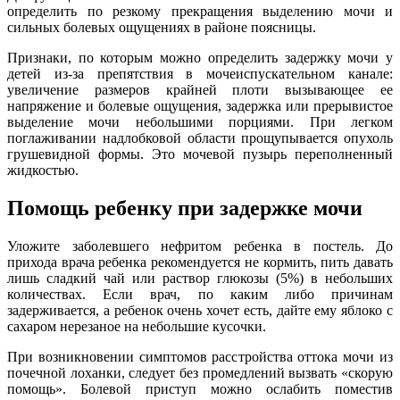
определить по резкому прекращения выделению мочи и
сильных болевых ощущениях в районе поясницы.
Признаки, по которым можно определить задержку мочи у
детей из-за препятствия в мочеиспускательном канале:
увеличение размеров крайней плоти вызывающее ее
напряжение и болевые ощущения, задержка или прерывистое
выделение мочи небольшими порциями. При легком
поглаживании надлобковой области прощупывается опухоль
грушевидной формы. Это мочевой пузырь переполненный
жидкостью.
Помощь ребенку при задержке мочи
Уложите заболевшего нефритом ребенка в постель. До
прихода врача ребенка рекомендуется не кормить, пить давать
лишь сладкий чай или раствор глюкозы (5%) в небольших
количествах. Если врач, по каким либо причинам
задерживается, а ребенок очень хочет есть, дайте ему яблоко с
сахаром нерезаное на небольшие кусочки.
При возникновении симптомов расстройства оттока мочи из
почечной лоханки, следует без промедлений вызвать «скорую
помощь». Болевой приступ можно ослабить поместив