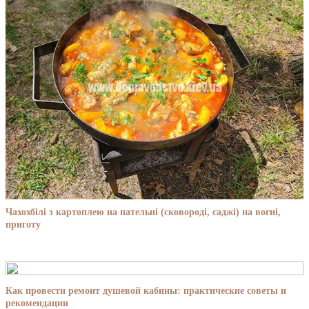
Чахохбілі з картоплею на пательні (сковороді, саджі) на вогні,
приготу
Как провести ремонт душевой кабины: практические советы и
рекомендации