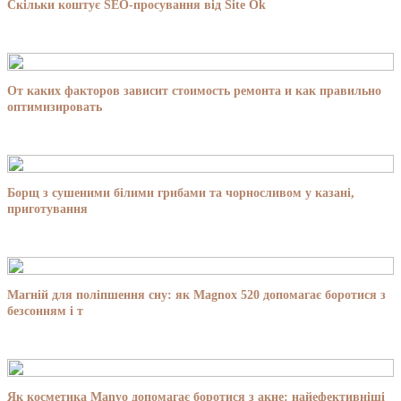
Скільки коштує SEO-просування від Site Ok
От каких факторов зависит стоимость ремонта и как правильно
оптимизировать
Борщ з сушеними білими грибами та чорносливом у казані,
приготування
Магній для поліпшення сну: як Magnox 520 допомагає боротися з
безсонням і т
Як косметика Manyo допомагає боротися з акне: найефективніші