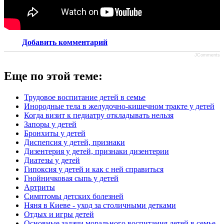
Добавить комментарий
JComments
Еще по этой теме:
Трудовое воспитание детей в семье
Инородные тела в желудочно-кишечном тракте у детей
Когда визит к педиатру откладывать нельзя
Запоры у детей
Бронхиты у детей
Диспепсия у детей, признаки
Дизентерия у детей, признаки дизентерии
Диатезы у детей
Гипоксия у детей и как с ней справиться
Гнойничковая сыпь у детей
Артриты
Симптомы детских болезней
Няня в Киеве - уход за столичными детками
Отдых и игры детей
Основные задачи морального воспитания детей в семье