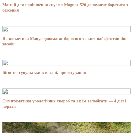
Магній для поліпшення сну: як Magnox 520 допомагає боротися з
безсоння
Як косметика Manyo допомагає боротися з акне: найефективніші
засоби
Бігос по-гуцульськи в казані, приготування
Симптоматика урологічних хвороб та як їм запобігати — 4 дієві
поради