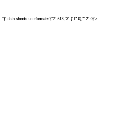
"}" data-sheets-userformat="{"2":513,"3":{"1":0},"12":0}">