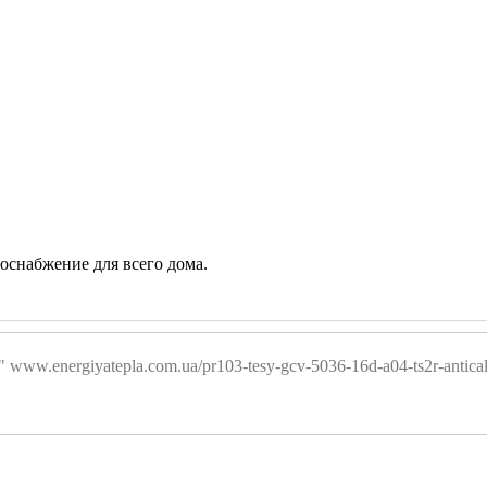
доснабжение для всего дома.
ww.energiyatepla.com.ua/pr103-tesy-gcv-5036-16d-a04-ts2r-antical