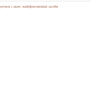
отися з акне: найефективніші засоби