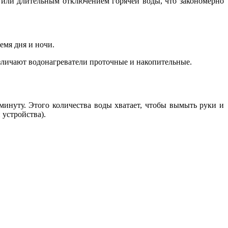
или длительным отключением горячей воды, что закономерно
емя дня и ночи.
азличают водонагреватели проточные и накопительные.
инуту. Этого количества воды хватает, чтобы вымыть руки и
 устройства).