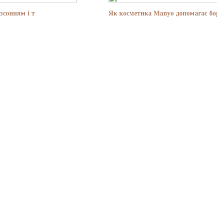
зсонням і т
Як косметика Manyo допомагає бор