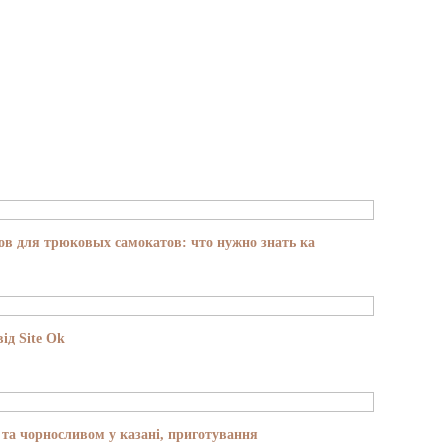
в для трюковых самокатов: что нужно знать ка
ід Site Ok
та чорносливом у казані, приготування