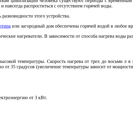
твам цивилизации человека существуют периоды с временным 
з и навсегда распроститься с отсутствием горячей воды.
ь разновидности этого устройства.
ртира
или загородный дом обеспечены горячей водой в любое вр
ческие нагреватели. В зависимости от способа нагрева воды р
сокой температуры. Скорость нагрева от трех до восьми л в м
о от 35 градусов (увеличение температуры зависит от мощности
ектроэнергию от 3 кВт.