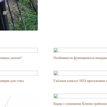
менных домов?
Особенности функционала наждако
енции для стил
Скільки коштує SEO-просування в
Борщ з сушеними білими грибами 