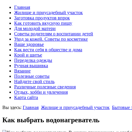
Главная
Жилище и приусадебный участок
Заготовка продуктов впрок
Как готовить вкусную пищу
Для молодой матери
Советы родителям о воспитании детей
Уход за кожей. Советы по косметике
Ваше здоровье
Как вести себя в обществе и дома
Крой и шитье
Переделка одежды
Ручная вышивка
Вязание
Полезные советы
Найдите свой стиль
Различные полезные сведения
Отдых, хобби и увлечения
Карта сайта
Вы здесь:
Главная
Жилище и приусадебный участок
Бытовые 
Как выбрать водонагреватель