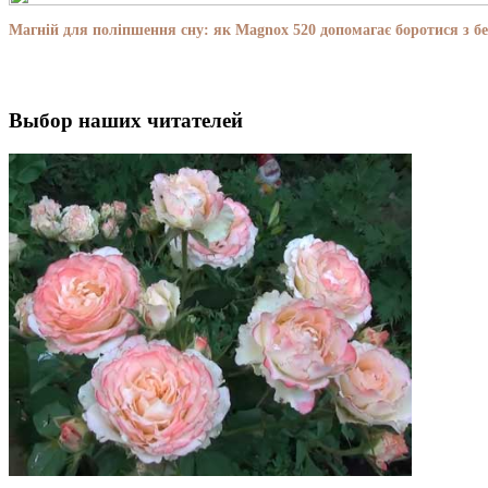
Магній для поліпшення сну: як Magnox 520 допомагає боротися з бе
Выбор наших читателей