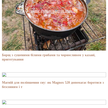
Борщ з сушеними білими грибами та чорносливом у казані,
приготування
Магній для поліпшення сну: як Magnox 520 допомагає боротися з
безсонням і т