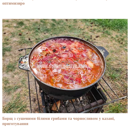
оптимизиро
Борщ з сушеними білими грибами та чорносливом у казані,
приготування