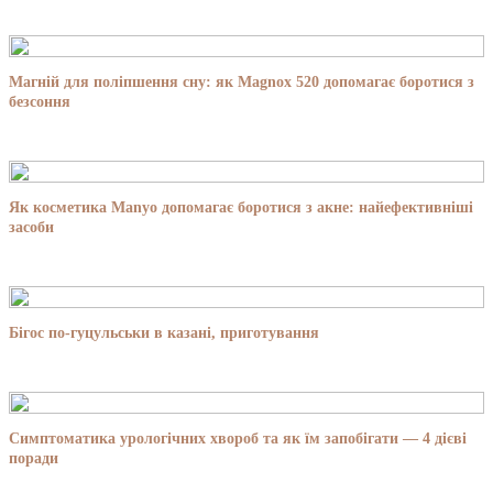
Магній для поліпшення сну: як Magnox 520 допомагає боротися з
безсоння
Як косметика Manyo допомагає боротися з акне: найефективніші
засоби
Бігос по-гуцульськи в казані, приготування
Симптоматика урологічних хвороб та як їм запобігати — 4 дієві
поради