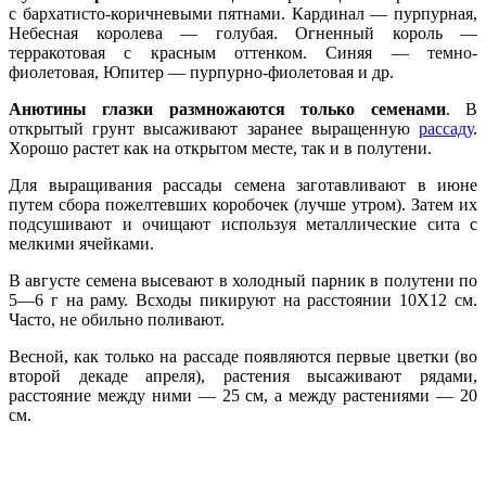
с бархатисто-коричневыми пятнами. Кардинал — пурпурная,
Небесная королева — голубая. Огненный король —
терракотовая с красным оттенком. Синяя — темно-
фиолетовая, Юпитер — пурпурно-фиолетовая и др.
Анютины глазки размножаются только семенами
. В
открытый грунт высаживают заранее выращенную
рассаду
.
Хорошо растет как на открытом месте, так и в полутени.
Для выращивания рассады семена заготавливают в июне
путем сбора пожелтевших коробочек (лучше утром). Затем их
подсушивают и очищают используя металлические сита с
мелкими ячейками.
В августе семена высевают в холодный парник в полутени по
5—6 г на раму. Всходы пикируют на расстоянии 10X12 см.
Часто, не обильно поливают.
Весной, как только на рассаде появляются первые цветки (во
второй декаде апреля), растения высаживают рядами,
расстояние между ними — 25 см, а между растениями — 20
см.