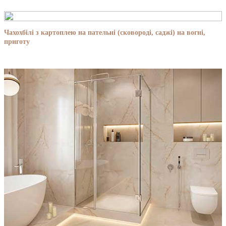
Чахохбілі з картоплею на пательні (сковороді, саджі) на вогні,
приготу