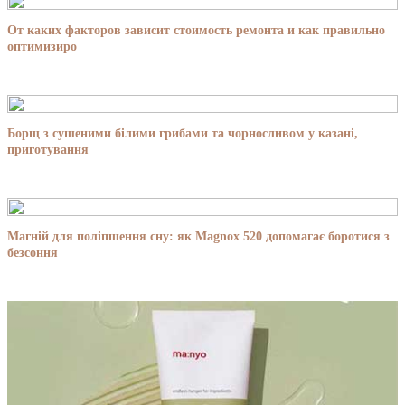
От каких факторов зависит стоимость ремонта и как правильно
оптимизиро
Борщ з сушеними білими грибами та чорносливом у казані,
приготування
Магній для поліпшення сну: як Magnox 520 допомагає боротися з
безсоння