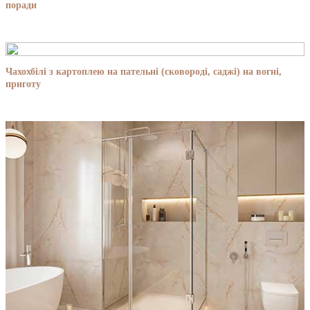
поради
Чахохбілі з картоплею на пательні (сковороді, саджі) на вогні,
приготу