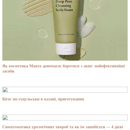
Як косметика Manyo допомагає боротися з акне: найефективніші
засоби
Бігос по-гуцульськи в казані, приготування
Симптоматика урологічних хвороб та як їм запобігати — 4 дієві