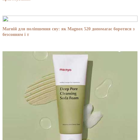
Магній для поліпшення сну: як Magnox 520 допомагає боротися з
безсонням і т