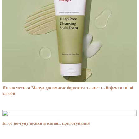
Як косметика Manyo допомагає боротися з акне: найефективніші
засоби
Бігос по-гуцульськи в казані, приготування