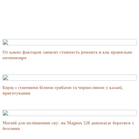
От каких факторов зависит стоимость ремонта и как правильно
оптимизиро
Борщ з сушеними білими грибами та чорносливом у казані,
приготування
Магній для поліпшення сну: як Magnox 520 допомагає боротися з
безсоння