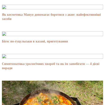
Як косметика Manyo допомагає боротися з акне: найефективніші
засоби
Бігос по-гуцульськи в казані, приготування
Симптоматика урологічних хвороб та як їм запобігати — 4 дієві
поради