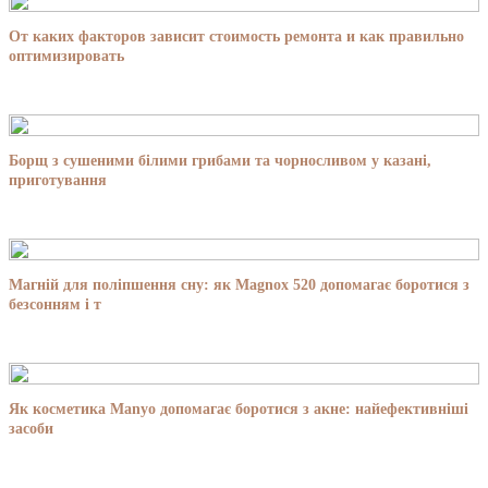
От каких факторов зависит стоимость ремонта и как правильно
оптимизировать
Борщ з сушеними білими грибами та чорносливом у казані,
приготування
Магній для поліпшення сну: як Magnox 520 допомагає боротися з
безсонням і т
Як косметика Manyo допомагає боротися з акне: найефективніші
засоби