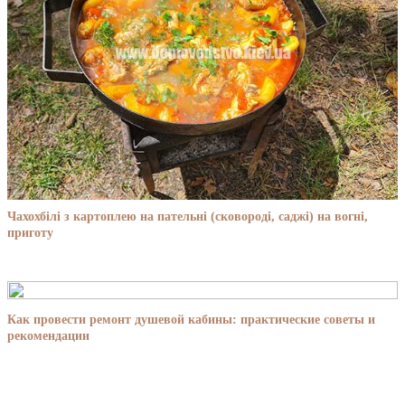
Чахохбілі з картоплею на пательні (сковороді, саджі) на вогні,
приготу
Как провести ремонт душевой кабины: практические советы и
рекомендации