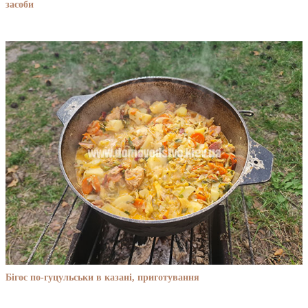
засоби
Бігос по-гуцульськи в казані, приготування