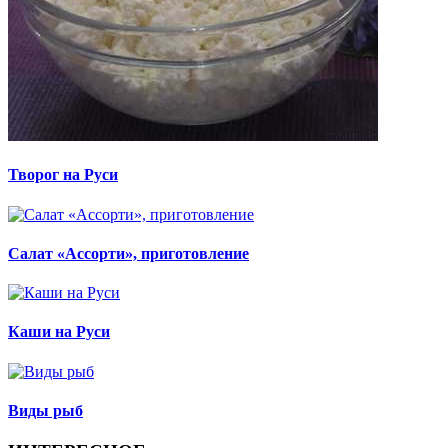
Творог на Руси
Салат «Ассорти», приготовление
Каши на Руси
Виды рыб