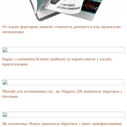
От каких факторов зависит стоимость ремонта и как правильно
оптимизиро
Борщ з сушеними білими грибами та чорносливом у казані,
приготування
Магній для поліпшення сну: як Magnox 520 допомагає боротися з
безсоння
Як косметика Manyo допомагає боротися з акне: найефективніші