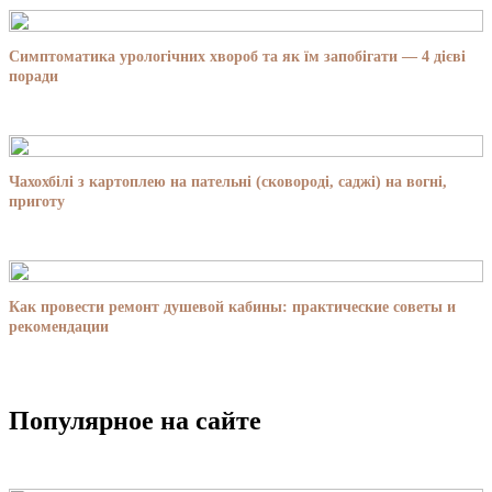
Симптоматика урологічних хвороб та як їм запобігати — 4 дієві
поради
Чахохбілі з картоплею на пательні (сковороді, саджі) на вогні,
приготу
Как провести ремонт душевой кабины: практические советы и
рекомендации
Популярное на сайте