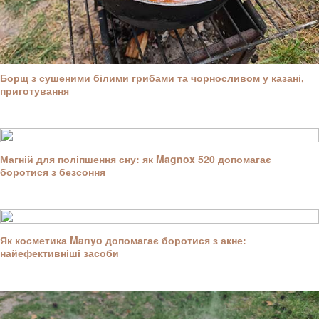
Борщ з сушеними білими грибами та чорносливом у казані,
приготування
Магній для поліпшення сну: як Magnox 520 допомагає
боротися з безсоння
Як косметика Manyo допомагає боротися з акне:
найефективніші засоби