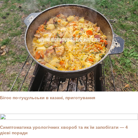
Бігос по-гуцульськи в казані, приготування
Симптоматика урологічних хвороб та як їм запобігати — 4
дієві поради