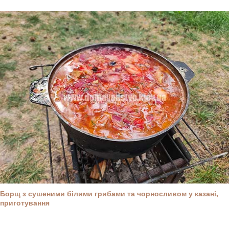
Борщ з сушеними білими грибами та чорносливом у казані,
приготування