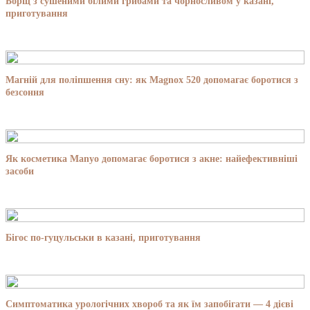
Борщ з сушеними білими грибами та чорносливом у казані,
приготування
Магній для поліпшення сну: як Magnox 520 допомагає боротися з
безсоння
Як косметика Manyo допомагає боротися з акне: найефективніші
засоби
Бігос по-гуцульськи в казані, приготування
Симптоматика урологічних хвороб та як їм запобігати — 4 дієві