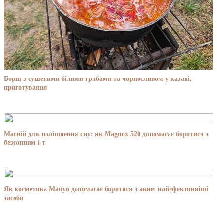
Борщ з сушеними білими грибами та чорносливом у казані,
приготування
Магній для поліпшення сну: як Magnox 520 допомагає боротися з
безсонням і т
Як косметика Manyo допомагає боротися з акне: найефективніші
засоби