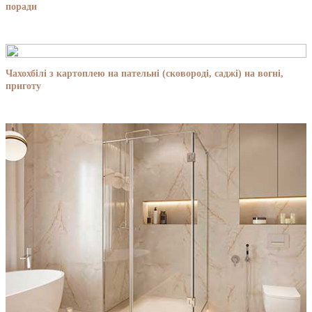
поради
Чахохбілі з картоплею на пательні (сковороді, саджі) на вогні,
приготу