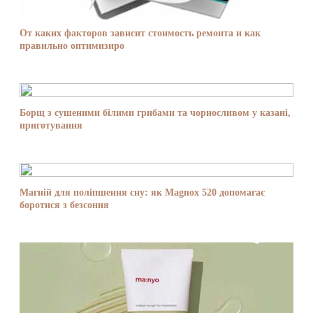
От каких факторов зависит стоимость ремонта и как
правильно оптимизиро
Борщ з сушеними білими грибами та чорносливом у казані,
приготування
Магній для поліпшення сну: як Magnox 520 допомагає
боротися з безсоння