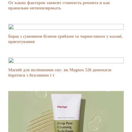
От каких факторов зависит стоимость ремонта и как
правильно оптимизировать
Борщ з сушеними білими грибами та чорносливом у казані,
приготування
Магній для поліпшення сну: як Magnox 520 допомагає
боротися з безсонням і т