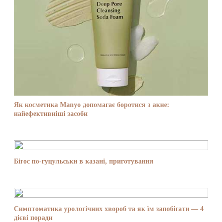
Як косметика Manyo допомагає боротися з акне:
найефективніші засоби
Бігос по-гуцульськи в казані, приготування
Симптоматика урологічних хвороб та як їм запобігати — 4
дієві поради