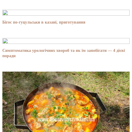
Бігос по-гуцульськи в казані, приготування
Симптоматика урологічних хвороб та як їм запобігати — 4 дієві
поради