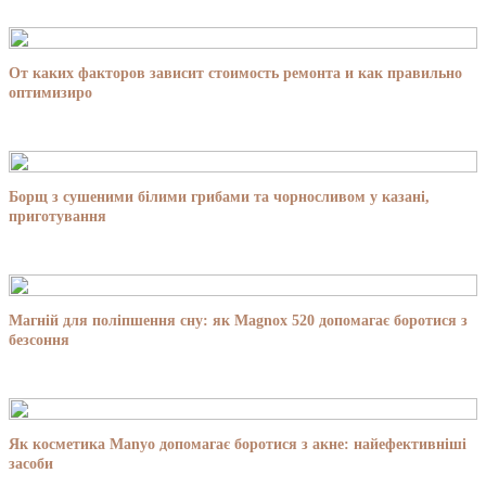
От каких факторов зависит стоимость ремонта и как правильно
оптимизиро
Борщ з сушеними білими грибами та чорносливом у казані,
приготування
Магній для поліпшення сну: як Magnox 520 допомагає боротися з
безсоння
Як косметика Manyo допомагає боротися з акне: найефективніші
засоби