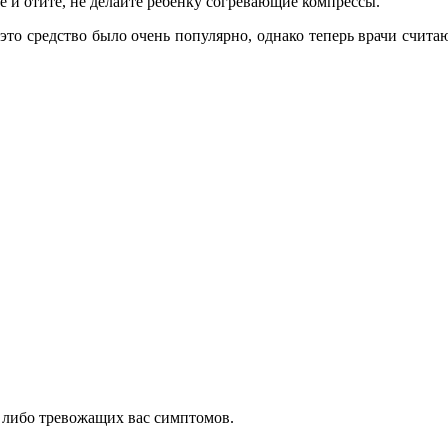
е и отите, не делайте ребенку согревающие компрессы.
 это средство было очень популярно, однако теперь врачи счита
– либо тревожащих вас симптомов.