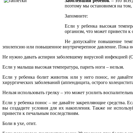
Заболевший ребенок
– это всег
поэтому мы остановимся на том,
Запомните:
Если у ребенка высокая темпер
организм, что может привести к
Не допускайте повышение темп
эпилепсию или повышенное внутричерепное давление. Пока не
Не нужно давать аспирин заболевшему вирусной инфекцией (ОРВ
Если у малыша высокая температура, парить ноги – нельзя.
Если у ребенка болит животик или у него понос, не давайт
хирургических заболеваний (аппендицита, острого холецистита
Нельзя использовать грелку – это может усилить воспалительн
Если у ребенка понос – не давайте закрепляющие средства. Е
вы создадите условия для их накопления. Также не использ
привести к печальным последствиям.
Боли в ухе, отит.