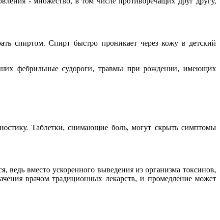
овления - множество, в том числе противоречащих друг другу,
рать спиртом. Спирт быстро проникает через кожу в детский
есших фебрильные судороги, травмы при рождении, имеющих
гностику. Таблетки, снимающие боль, могут скрыть симптомы
я, ведь вместо ускоренного выведения из организма токсинов,
начения врачом традиционных лекарств, и промедление может