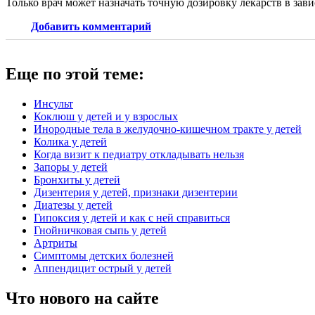
Только врач может назначать точную дозировку лекарств в зав
Добавить комментарий
Еще по этой теме:
Инсульт
Коклюш у детей и у взрослых
Инородные тела в желудочно-кишечном тракте у детей
Колика у детей
Когда визит к педиатру откладывать нельзя
Запоры у детей
Бронхиты у детей
Дизентерия у детей, признаки дизентерии
Диатезы у детей
Гипоксия у детей и как с ней справиться
Гнойничковая сыпь у детей
Артриты
Симптомы детских болезней
Аппендицит острый у детей
Что нового на сайте