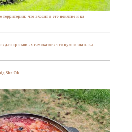
е территории: что входит в это понятие и ка
в для трюковых самокатов: что нужно знать ка
ід Site Ok