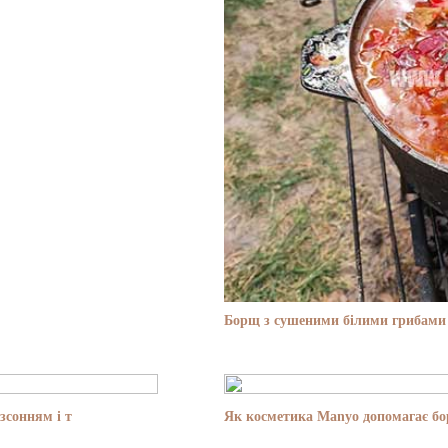
Борщ з сушеними білими грибами 
зсонням і т
Як косметика Manyo допомагає бор