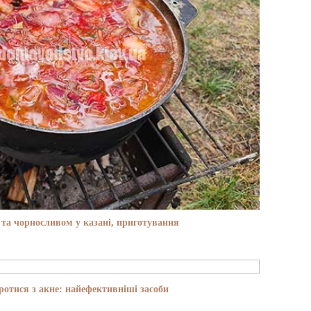
та чорносливом у казані, приготування
отися з акне: найефективніші засоби