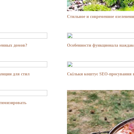
Стильное и современное озеленени
менных домов?
Особенности функционала наждако
енции для стил
Скільки коштує SEO-просування в
птимизировать