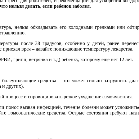
да стресс для родителей, и рекомендаций для ускорения выздор
что нельзя делать, если ребенок заболел
.
атура, нельзя обкладывать его холодными грелками или обти
 отравлению.
ературы после 38 градусов, особенно у детей, ранее перен
 приехал врач – давайте понижающие температуру лекарства.
И, грипп, ветрянка и т.д) ребенку, которому еще нет 12 лет.
е болеутоляющие средства – это может сильно затруднить диа
 и других).
ый процесс и спровоцировать резкое ухудшение самочувствия.
сли понос вызван инфекцией, течение болезни может усложнитьс
уйте гомеопатические средства. Острые состояния требуют наз