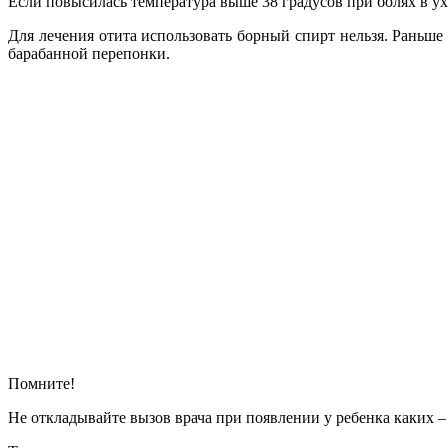
Если повысилась температура выше 38 градусов при болях в ух
Для лечения отита использовать борный спирт нельзя. Раньше
барабанной перепонки.
Помните!
Не откладывайте вызов врача при появлении у ребенка каких 