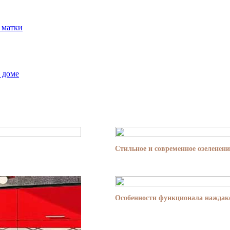
 матки
 доме
Стильное и современное озеленени
Особенности функционала наждако