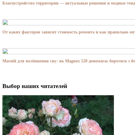
Благоустройство территории — актуальные решения и модные тенд
От каких факторов зависит стоимость ремонта и как правильно о
Магній для поліпшення сну: як Magnox 520 допомагає боротися з бе
Выбор наших читателей