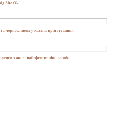
ід Site Ok
та чорносливом у казані, приготування
отися з акне: найефективніші засоби