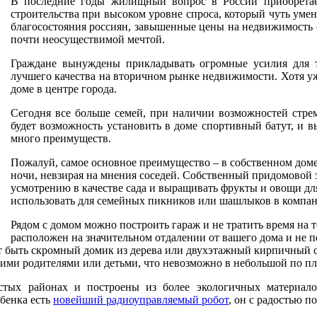
В последние годы жилищный вопрос в России приобретае
строительства при высоком уровне спроса, который чуть уме
благосостояния россиян, завышенные цены на недвижимость 
почти неосуществимой мечтой.
Граждане вынуждены прикладывать огромные усилия для то
лучшего качества на вторичном рынке недвижимости. Хотя уж
доме в центре города.
Сегодня все больше семей, при наличии возможностей стремя
будет возможность установить в доме спортивный батут, и в
много преимуществ.
Пожалуй, самое основное преимущество – в собственном доме в
ночи, невзирая на мнения соседей. Собственный придомовой 
усмотрению в качестве сада и выращивать фрукты и овощи для
использовать для семейных пикников или шашлыков в компан
Рядом с домом можно построить гараж и не тратить время на т
расположен на значительном отдалении от вашего дома и не п
ет быть скромный домик из дерева или двухэтажный кирпичный 
воими родителями или детьми, что невозможно в небольшой по п
стых районах и построены из более экологичных материал
ебенка есть
новейший радиоуправляемый робот
, он с радостью п