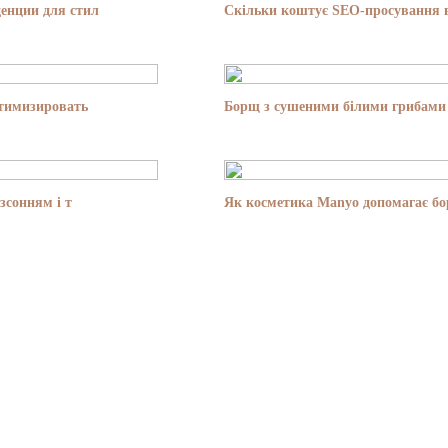
енции для стил
Скільки коштує SEO-просування в
птимизировать
Борщ з сушеними білими грибами 
зсонням і т
Як косметика Manyo допомагає бор