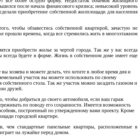
т все более острую форму. Недостаток объемов жилищного
ньшился после начала финансового кризиса; невысокий уровень
сделали приобретение собственной жилплощади для населения
го, чтобы обзавестись собственной квартирой, зачастую не
е прошли времена, когда все стремились жить в многоэтажном
тся приобрести жилье за чертой города. Так же у вас всегда
ы всегда будете в форме. Жизнь в собственном доме имеет еще
ы хозяева и можете делать, что хотите в любое время дня и
земельный участок вы можете использовать по своему
 собственного стола. Так же участок можно засадить газоном и
ии друзей.
о, чтобы добраться до своего автомобиля, если ваш гараж
ереживать по поводу его сохранности. Имеется возможность
особняк, построенный по утвержденному вами проекту. Кроме
лощади городской квартире.
ов, чем стандартные панельные квартиры, расположенные в
оиграет на лужайке перед домом.